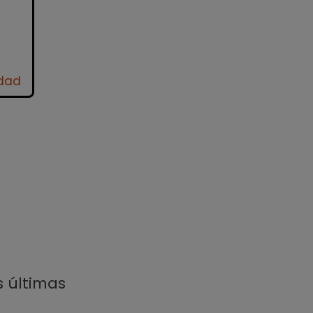
idad
s últimas