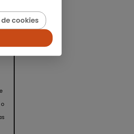
idad
 de cookies
e
 o
as