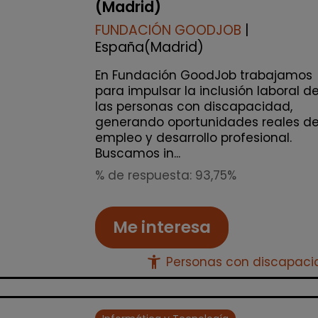
(Madrid)
FUNDACIÓN GOODJOB
|
España(Madrid)
En Fundación GoodJob trabajamos
para impulsar la inclusión laboral d
las personas con discapacidad,
generando oportunidades reales d
empleo y desarrollo profesional.
Buscamos in...
% de respuesta: 93,75%
Me interesa
accessibility_new
Personas con discapac