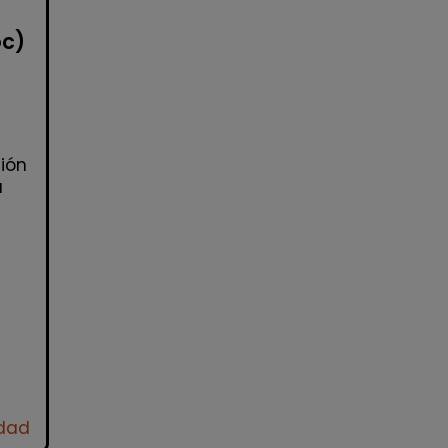
oc)
ión
a
idad