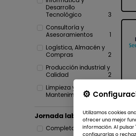
Informática y
Desarrollo
Tecnológico
3
Consultoría y
Asesoramientos
1
Logística, Almacén y
Compras
2
Producción industrial y
Calidad
2
Limpieza y
Configurac
Mantenimiento
2
Utilizamos cookies ana
Jornada laboral
ofrecer una mejor func
información. Al pulsar
Completa
11
configurarlas o rechaz