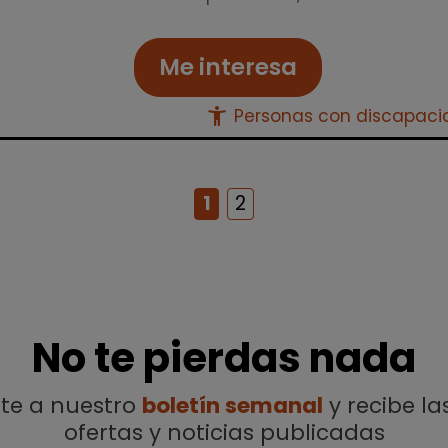
Me interesa
accessibility_new
Personas con discapac
1
2
No te pierdas nada
ete a nuestro
boletín semanal
y recibe la
ofertas y noticias publicadas