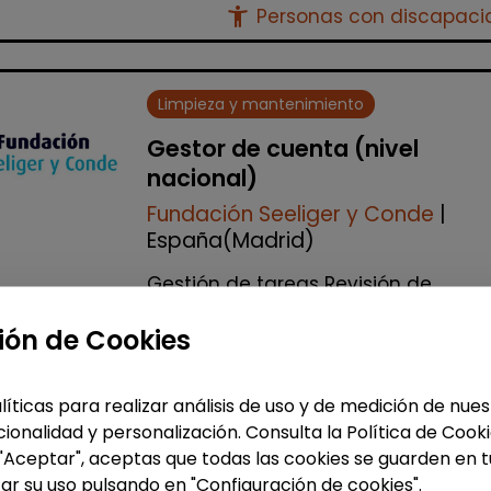
accessibility_new
Personas con discapac
Limpieza y mantenimiento
Gestor de cuenta (nivel
nacional)
Fundación Seeliger y Conde
|
España(Madrid)
Gestión de tareas Revisión de
facturación Apoyo a las delegacio
Auditorías internas y gestión de
ión de Cookies
incidencias Realización de visitas a
todos los cen...
líticas para realizar análisis de uso y de medición de nu
% de respuesta: 100,00%
ionalidad y personalización. Consulta la Política de Cook
 "Aceptar", aceptas que todas las cookies se guarden en t
ar su uso pulsando en "Configuración de cookies".