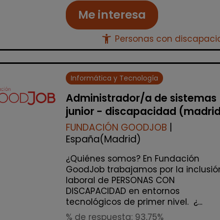
Me interesa
accessibility_new
Personas con discapac
Informática y Tecnología
Administrador/a de sistemas
junior - discapacidad (madri
FUNDACIÓN GOODJOB
|
España(Madrid)
¿Quiénes somos? En Fundación
GoodJob trabajamos por la inclusió
laboral de PERSONAS CON
DISCAPACIDAD en entornos
tecnológicos de primer nivel. ¿...
% de respuesta: 93,75%