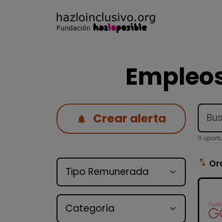
Empleos
Crear alerta
11 opor
Tipo de oferta
swap_vert
Or
Categoría