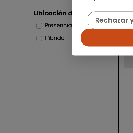
Ubicación del puesto
Rechazar 
Presencial
5
Híbrido
6