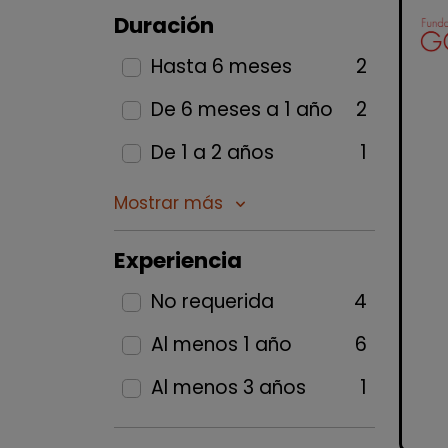
Duración
Hasta 6 meses
2
De 6 meses a 1 año
2
De 1 a 2 años
1
Mostrar más
keyboard_arrow_down
Experiencia
No requerida
4
Al menos 1 año
6
Al menos 3 años
1