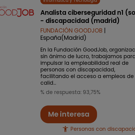
Informática y Tecnología
Analista ciberseguridad n1 (s
- discapacidad (madrid)
FUNDACIÓN GOODJOB
|
España(Madrid)
En la Fundación GoodJob, organizac
sin ánimo de lucro, trabajamos par
impulsar la empleabilidad real de
personas con discapacidad,
facilitando el acceso a empleos de
calid...
% de respuesta: 93,75%
Me interesa
accessibility_new
Personas con discapac