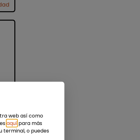
idad
nes
estra web así como
ies
aquí
para más
u terminal, o puedes