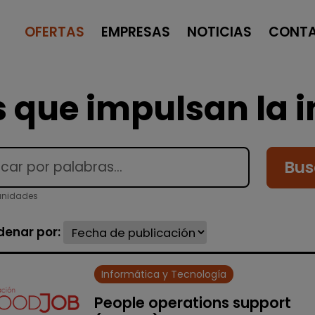
OFERTAS
EMPRESAS
NOTICIAS
CONT
 que impulsan la i
Bus
tunidades
denar por:
Informática y Tecnología
People operations support