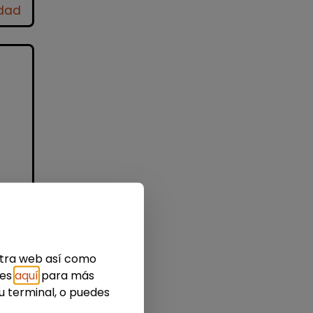
idad
nes
estra web así como
ies
aquí
para más
u terminal, o puedes