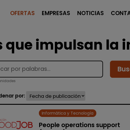
OFERTAS
EMPRESAS
NOTICIAS
CONT
 que impulsan la i
Bus
tunidades
denar por:
Informática y Tecnología
People operations support