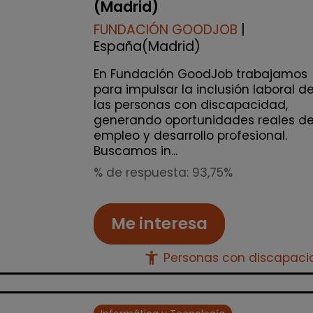
(Madrid)
FUNDACIÓN GOODJOB
|
España(Madrid)
En Fundación GoodJob trabajamos
para impulsar la inclusión laboral d
las personas con discapacidad,
generando oportunidades reales d
empleo y desarrollo profesional.
Buscamos in...
% de respuesta: 93,75%
Me interesa
accessibility_new
Personas con discapac