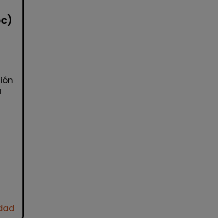
oc)
ión
a
idad