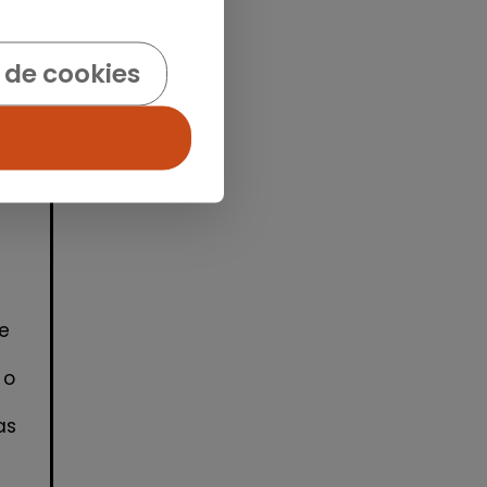
idad
 de cookies
e
 o
as