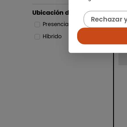
Ubicación del puesto
Rechazar 
Presencial
5
Híbrido
6