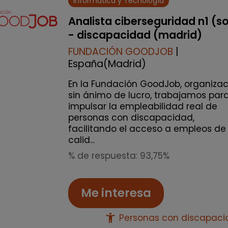
Informática y Tecnología
Analista ciberseguridad n1 (s
- discapacidad (madrid)
FUNDACIÓN GOODJOB
|
España(Madrid)
En la Fundación GoodJob, organizac
sin ánimo de lucro, trabajamos par
impulsar la empleabilidad real de
personas con discapacidad,
facilitando el acceso a empleos de
calid...
% de respuesta: 93,75%
Me interesa
accessibility_new
Personas con discapac