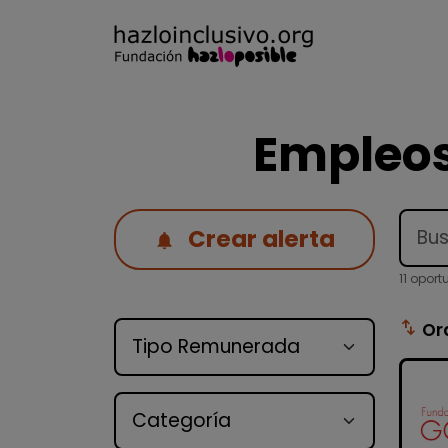
Empleos
Crear alerta
11 opor
Tipo de oferta
swap_vert
Or
Categoría