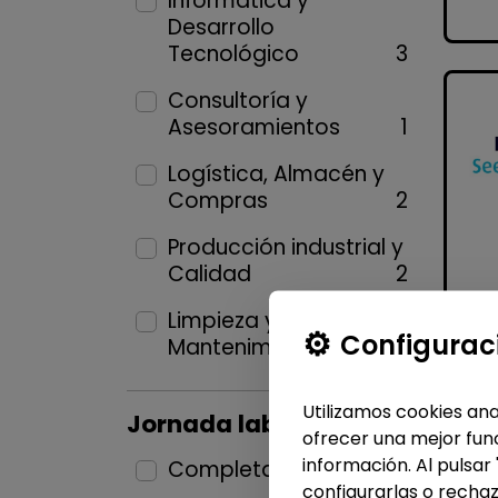
Informática y
Desarrollo
Tecnológico
3
Consultoría y
Asesoramientos
1
Logística, Almacén y
Compras
2
Producción industrial y
Calidad
2
Limpieza y
Configurac
Mantenimiento
2
Utilizamos cookies ana
Jornada laboral
ofrecer una mejor func
información. Al pulsar
Completa
11
configurarlas o rechaz