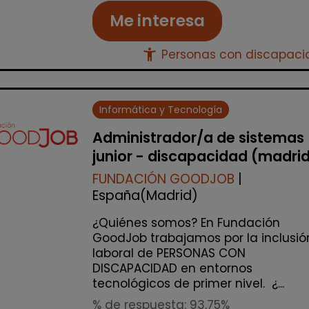
Me interesa
accessibility_new
Personas con discapac
Informática y Tecnología
Administrador/a de sistemas
junior - discapacidad (madri
FUNDACIÓN GOODJOB
|
España(Madrid)
¿Quiénes somos? En Fundación
GoodJob trabajamos por la inclusió
laboral de PERSONAS CON
DISCAPACIDAD en entornos
tecnológicos de primer nivel. ¿...
% de respuesta: 93,75%