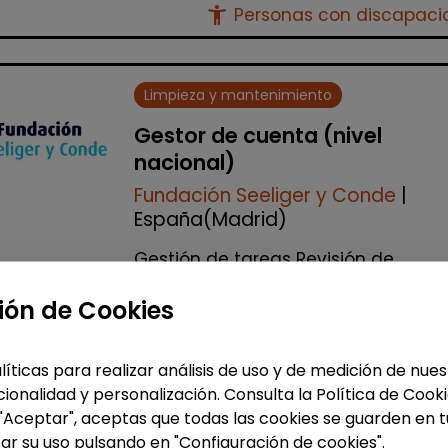
accessibility_new
Personas con discapac
Limpieza y mantenimiento
Gestor de cuenta (nivel
nacional)
Fundación Seeliger y Conde
|
España(Madrid)
Gestión de tareas Revisión de
facturación Apoyo a las delegacio
Auditorías internas y gestión de
ión de Cookies
incidencias Realización de visitas a
todos los cen...
líticas para realizar análisis de uso y de medición de nu
% de respuesta: 100,00%
ionalidad y personalización. Consulta la Política de Cook
 "Aceptar", aceptas que todas las cookies se guarden en t
ar su uso pulsando en "Configuración de cookies".