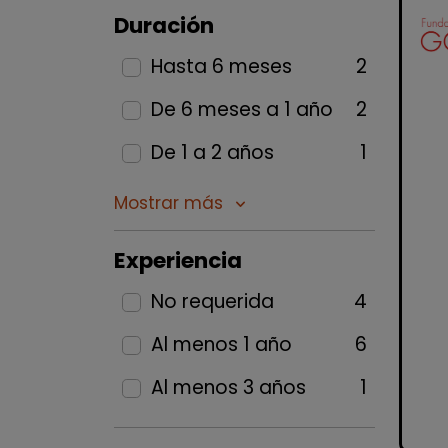
Duración
Hasta 6 meses
2
De 6 meses a 1 año
2
De 1 a 2 años
1
Mostrar más
keyboard_arrow_down
Experiencia
No requerida
4
Al menos 1 año
6
Al menos 3 años
1