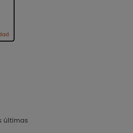
idad
s últimas