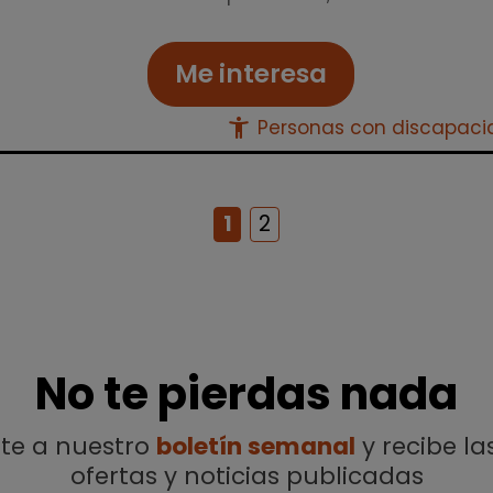
Me interesa
accessibility_new
Personas con discapac
1
2
No te pierdas nada
ete a nuestro
boletín semanal
y recibe la
ofertas y noticias publicadas