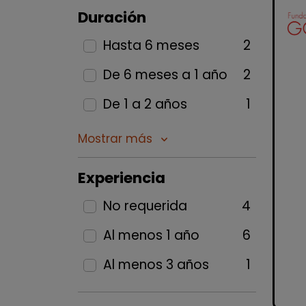
Duración
Hasta 6 meses
2
De 6 meses a 1 año
2
De 1 a 2 años
1
Mostrar más
keyboard_arrow_down
Experiencia
No requerida
4
Al menos 1 año
6
Al menos 3 años
1