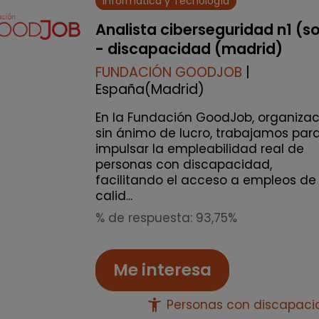
Informática y Tecnología
Analista ciberseguridad n1 (s
- discapacidad (madrid)
FUNDACIÓN GOODJOB
|
España(Madrid)
En la Fundación GoodJob, organizac
sin ánimo de lucro, trabajamos par
impulsar la empleabilidad real de
personas con discapacidad,
facilitando el acceso a empleos de
calid...
% de respuesta: 93,75%
Me interesa
accessibility_new
Personas con discapac