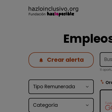
Empleos
Crear alerta
11 opor
Tipo de oferta
swap_vert
Or
Categoría