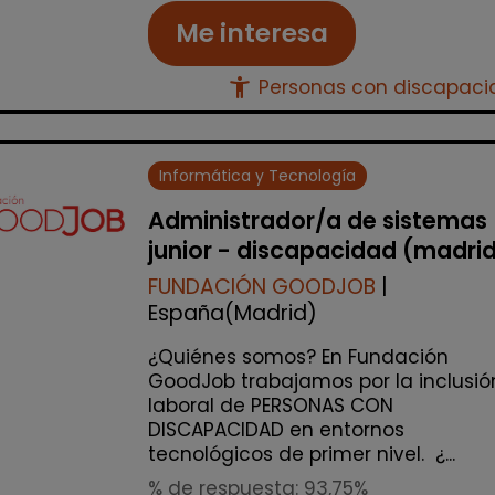
Me interesa
accessibility_new
Personas con discapac
Informática y Tecnología
Administrador/a de sistemas
junior - discapacidad (madri
FUNDACIÓN GOODJOB
|
España(Madrid)
¿Quiénes somos? En Fundación
GoodJob trabajamos por la inclusió
laboral de PERSONAS CON
DISCAPACIDAD en entornos
tecnológicos de primer nivel. ¿...
% de respuesta: 93,75%