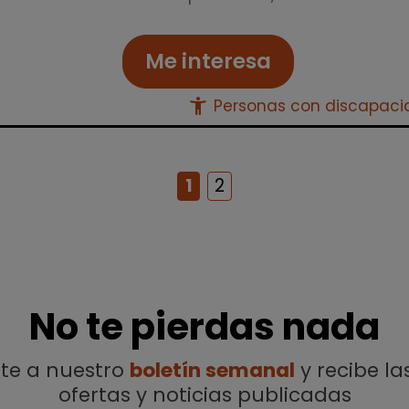
Me interesa
accessibility_new
Personas con discapac
1
2
No te pierdas nada
ete a nuestro
boletín semanal
y recibe la
ofertas y noticias publicadas