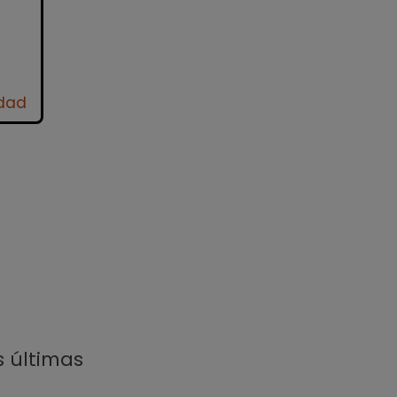
idad
s últimas