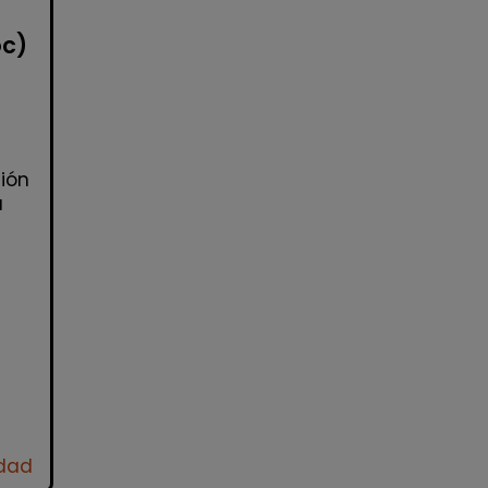
oc)
ión
a
idad