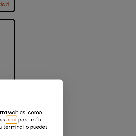
idad
nes
estra web así como
ies
aquí
para más
u terminal, o puedes