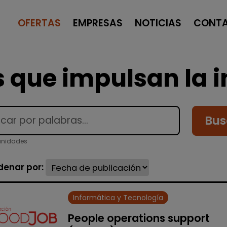
OFERTAS
EMPRESAS
NOTICIAS
CONT
 que impulsan la i
Bus
tunidades
denar por:
Informática y Tecnología
People operations support