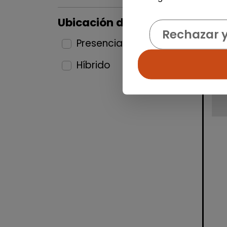
Ubicación del puesto
Rechazar 
Presencial
5
Híbrido
6