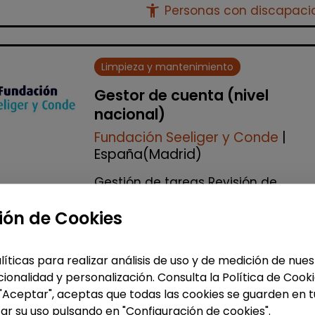
accessibility_new
Personas con discapac
Limpieza y mantenimiento
Gestor de cuenta (nivel
nacional)
Fundación Seeliger y Conde
|
España(Madrid)
Gestión de tareas Revisión de
facturación Apoyo a las delegacio
Auditorías internas y gestión de
ión de Cookies
incidencias Realización de visitas a
todos los cen...
líticas para realizar análisis de uso y de medición de nu
% de respuesta: 100,00%
ionalidad y personalización. Consulta la Política de Cook
 "Aceptar", aceptas que todas las cookies se guarden en t
ar su uso pulsando en "Configuración de cookies".