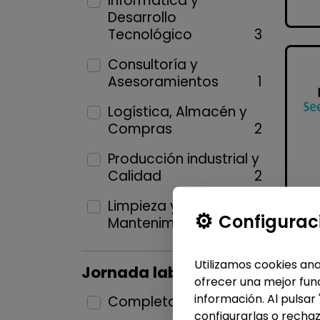
Informática y
Desarrollo
Tecnológico
3
Consultoría y
Asesoramientos
1
Logística, Almacén y
Compras
2
Producción industrial y
Calidad
2
Limpieza y
Configurac
Mantenimiento
2
Utilizamos cookies ana
Jornada laboral
ofrecer una mejor func
información. Al pulsar
Completa
11
configurarlas o rechaz