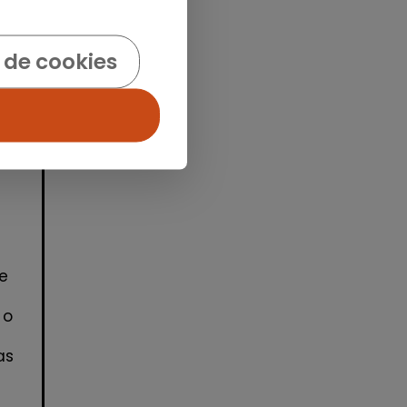
idad
 de cookies
e
 o
as