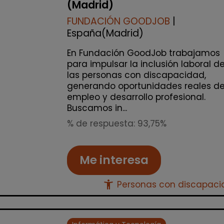
(Madrid)
FUNDACIÓN GOODJOB
|
España(Madrid)
En Fundación GoodJob trabajamos
para impulsar la inclusión laboral d
las personas con discapacidad,
generando oportunidades reales d
empleo y desarrollo profesional.
Buscamos in...
% de respuesta: 93,75%
Me interesa
accessibility_new
Personas con discapac