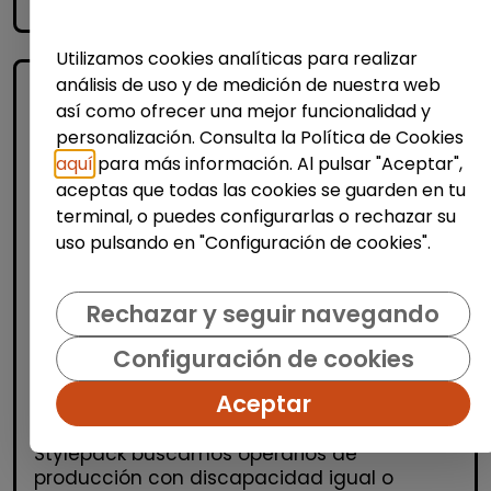
accessibility_new
Personas con discapacidad
Utilizamos cookies analíticas para realizar
análisis de uso y de medición de nuestra web
así como ofrecer una mejor funcionalidad y
personalización. Consulta la Política de Cookies
aquí
para más información. Al pulsar "Aceptar",
aceptas que todas las cookies se guarden en tu
terminal, o puedes configurarlas o rechazar su
uso pulsando en "Configuración de cookies".
Logística, Almacén y Compras
Producción, Industria y Calidad
Rechazar y seguir navegando
Operario/a de producción (alcalá de
Configuración de cookies
henares)
| España(Madrid)
Aceptar
OPERARIOS/AS DE PRODUCCIÓN Desde
Stylepack buscamos operarios de
producción con discapacidad igual o