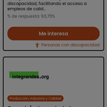
discapacidad, facilitando el acceso a
empleos de calid...
% de respuesta: 93,75%
Me interesa
accessibility_new
Personas con discapacidad
Producción, Industria y Calidad