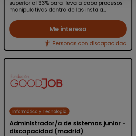
superior al 33% para lleva a cabo procesos
manipulativos dentro de las instala...
Me interesa
accessibility_new
Personas con discapacidad
Informática y Tecnología
Administrador/a de sistemas junior -
discapacidad (madrid)