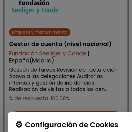
Limpieza y mantenimiento
Gestor de cuenta (nivel nacional)
Fundación Seeliger y Conde
|
España(Madrid)
Gestión de tareas Revisión de facturación
Apoyo a las delegaciones Auditorías
internas y gestión de incidencias
Realización de visitas a todos los cen...
% de respuesta: 100,00%
Me interesa
Configuración de Cookies