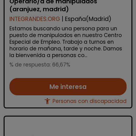
Operario/a de manipulados
(aranjuez, madrid)
INTEGRANDES.ORG
| España(Madrid)
Estamos buscando una persona para un
puesto de manipulados en nuestro Centro
Especial de Empleo. Trabajo a turnos en
horario de mañana, tarde y noche. Damos
la bienvenida a personas co...
% de respuesta: 66,67%
Me interesa
accessibility_new
Personas con discapacidad