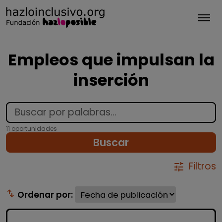
Tog
Empleos que impulsan la
inserción
11 oportunidades
Buscar
Filtros
tune
swap_vert
Ordenar por: