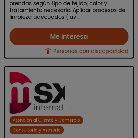
prendas según tipo de tejido, color y
tratamiento necesario. Aplicar procesos de
limpieza adecuados (lav...
Me interesa
accessibility_new
Personas con discapacidad
Atención al Cliente y Comercio
Consultoría y Asesoría