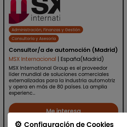
Administración, Finanzas y Gestión
Consultoría y Asesoría
Consultor/a de automoción (Madrid)
MSX Internacional
| España(Madrid)
MSX International Group es el proveedor
líder mundial de soluciones comerciales
externalizadas para la industria automotriz
y opera en más de 80 países. La amplia
experienc...
Me interesa
Configuración de Cookies
accessibility_new
Personas con discapacidad