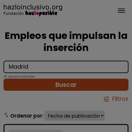
Tog
Empleos que impulsan la
inserción
15 oportunidades
Buscar
Filtros
tune
swap_vert
Ordenar por: