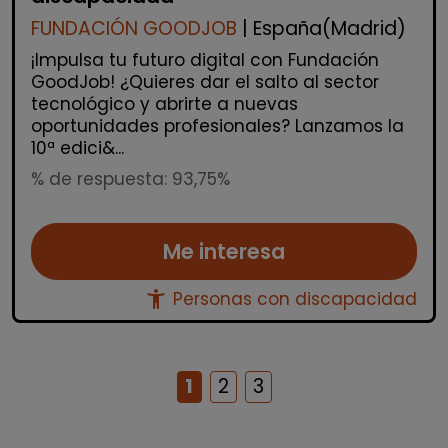
FUNDACIÓN GOODJOB
| España(Madrid)
¡Impulsa tu futuro digital con Fundación
GoodJob! ¿Quieres dar el salto al sector
tecnológico y abrirte a nuevas
oportunidades profesionales? Lanzamos la
10ª edici&...
% de respuesta: 93,75%
Me interesa
accessibility_new
Personas con discapacidad
1
2
3