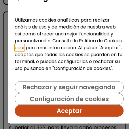
Utilizamos cookies analíticas para realizar
análisis de uso y de medición de nuestra web
así como ofrecer una mejor funcionalidad y
personalización. Consulta la Política de Cookies
aquí
para más información. Al pulsar "Aceptar",
aceptas que todas las cookies se guarden en tu
terminal, o puedes configurarlas o rechazar su
Logística, Almacén y Compras
uso pulsando en "Configuración de cookies".
Producción, Industria y Calidad
Operario/a de producción
Rechazar y seguir navegando
(Azuqueca de Henares)
Configuración de cookies
| España(Guadalajara)
OPERARIOS/AS DE PRODUCCIÓN Desde
Aceptar
Stylepack buscamos operarios de
producción con discapacidad igual o
superior al 33% para lleva a cabo procesos