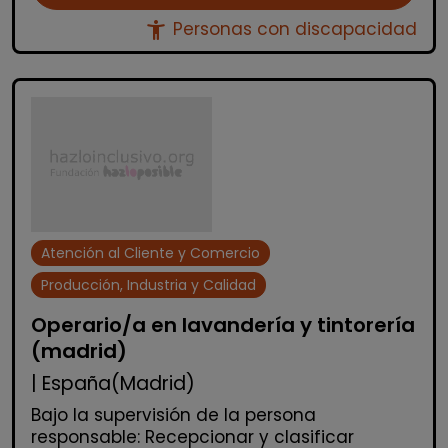
accessibility_new
Personas con discapacidad
Atención al Cliente y Comercio
Producción, Industria y Calidad
Operario/a en lavandería y tintorería
(madrid)
| España(Madrid)
Bajo la supervisión de la persona
responsable: Recepcionar y clasificar