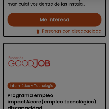
manipulativos dentro de las instala...
Me interesa
accessibility_new
Personas con discapacidad
Informática y Tecnología
Programa empleo
impact#core(empleo tecnológico)
discapacidad