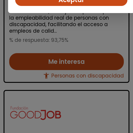
En la Fundación GoodJob, organización sin
ánimo de lucro, trabajamos para impulsar
la empleabilidad real de personas con
discapacidad, facilitando el acceso a
empleos de calid...
% de respuesta: 93,75%
Me interesa
accessibility_new
Personas con discapacidad