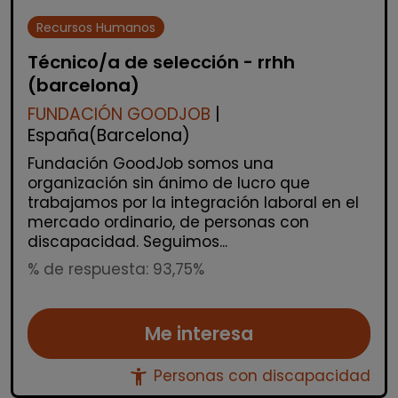
Recursos Humanos
Técnico/a de selección - rrhh
(barcelona)
FUNDACIÓN GOODJOB
|
España(Barcelona)
Fundación GoodJob somos una
organización sin ánimo de lucro que
trabajamos por la integración laboral en el
mercado ordinario, de personas con
discapacidad. Seguimos...
% de respuesta: 93,75%
Me interesa
accessibility_new
Personas con discapacidad