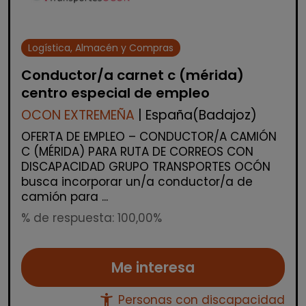
Logística, Almacén y Compras
Conductor/a carnet c (mérida)
centro especial de empleo
OCON EXTREMEÑA
| España(Badajoz)
OFERTA DE EMPLEO – CONDUCTOR/A CAMIÓN
C (MÉRIDA) PARA RUTA DE CORREOS CON
DISCAPACIDAD GRUPO TRANSPORTES OCÓN
busca incorporar un/a conductor/a de
camión para ...
% de respuesta: 100,00%
Me interesa
accessibility_new
Personas con discapacidad