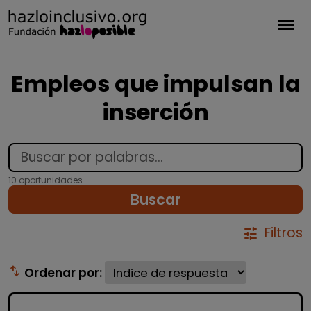
Tog
Empleos que impulsan la
inserción
10 oportunidades
Buscar
Filtros
tune
swap_vert
Ordenar por: