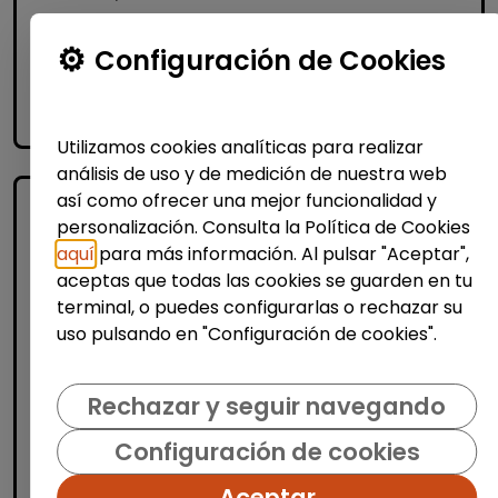
Configuración de Cookies
Me interesa
accessibility_new
Personas con discapacidad
Utilizamos cookies analíticas para realizar
análisis de uso y de medición de nuestra web
así como ofrecer una mejor funcionalidad y
personalización. Consulta la Política de Cookies
aquí
para más información. Al pulsar "Aceptar",
aceptas que todas las cookies se guarden en tu
terminal, o puedes configurarlas o rechazar su
uso pulsando en "Configuración de cookies".
Informática y Tecnología
Rechazar y seguir navegando
Analista ciberseguridad n1 (soc) -
discapacidad (madrid)
Configuración de cookies
FUNDACIÓN GOODJOB
| España(Madrid)
Aceptar