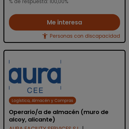
% de respuesta: 100,00%
Me interesa
accessibility_new
Personas con discapacidad
Logística, Almacén y Compras
Operario/a de almacén (muro de
alcoy, alicante)
AURA FACILITY SERVICES S.L.
|