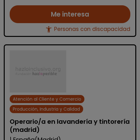
Me interesa
accessibility_new
Personas con discapacidad
Atención al Cliente y Comercio
Producción, Industria y Calidad
Operario/a en lavandería y tintorería
(madrid)
| España(Madrid)