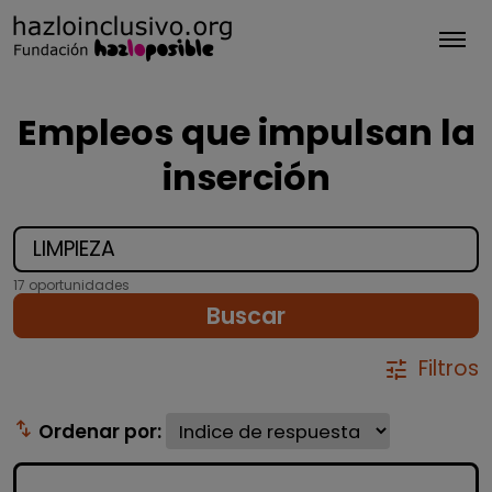
Tog
Empleos que impulsan la
inserción
17 oportunidades
Buscar
Filtros
tune
swap_vert
Ordenar por: