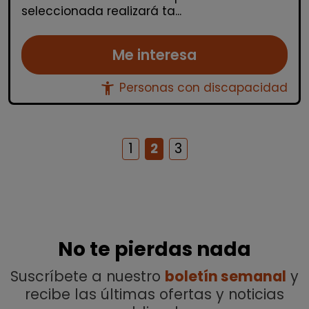
seleccionada realizará ta...
Me interesa
accessibility_new
Personas con discapacidad
1
2
3
No te pierdas nada
Suscríbete a nuestro
boletín semanal
y
recibe las últimas ofertas y noticias