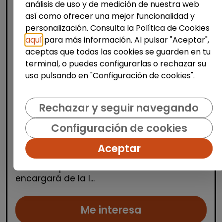
análisis de uso y de medición de nuestra web
así como ofrecer una mejor funcionalidad y
personalización. Consulta la Política de Cookies
aquí
para más información. Al pulsar "Aceptar",
aceptas que todas las cookies se guarden en tu
terminal, o puedes configurarlas o rechazar su
Limpieza y mantenimiento
uso pulsando en "Configuración de cookies".
Personal de limpieza (pinoso,
alicante)
Rechazar y seguir navegando
| España(Alicante)
Configuración de cookies
Se selecciona un/a operario/a de limpieza
para cubrir las vacaciones del personal de
Aceptar
limpieza en el CEIP San Antón, situado en
Pinoso. La persona seleccionada se
encargará de la l...
Me interesa