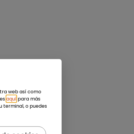
estra web así como
ies
aquí
para más
u terminal, o puedes