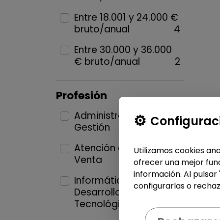
Entre 18.001 y 24.000 €
bruto/anual
4
Entre 30.000 y 36.000
€ bruto/anual
2
Profesión
Administración y
Configurac
Gestión
1
Atención al Cliente y
Utilizamos cookies ana
Venta
2
ofrecer una mejor func
información. Al pulsar
Informática y
configurarlas o rechaz
Desarrollo
Tecnológico
2