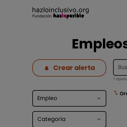
Empleos
Crear alerta
7 oport
Tipo de oferta
swap_vert
Or
Categoría