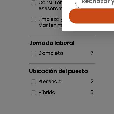
Rechazar 
Consultoría y
Asesoramientos
1
Limpieza y
Mantenimiento
2
Jornada laboral
Completa
7
Ubicación del puesto
Presencial
2
Híbrido
5