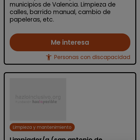
municipios de Valencia. Limpieza de
calles, barrido manual, cambio de
papeleras, etc.
Me interesa
accessibility_new
Personas con discapacidad
Limpieza y mantenimiento
Limpiador/a (san antonio de