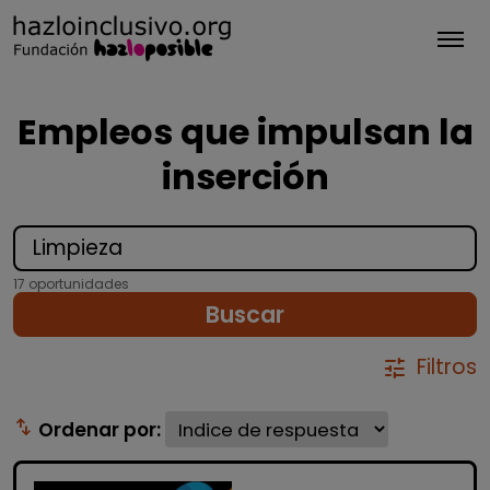
Tog
Empleos que impulsan la
inserción
17 oportunidades
Buscar
Filtros
tune
swap_vert
Ordenar por: