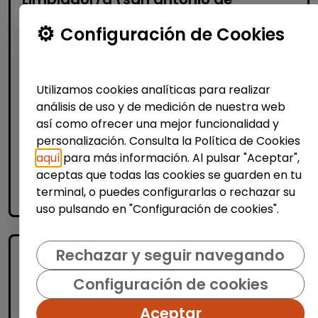
benagéber)
Configuración de Cookies
| España(Valencia)
Operario de limpieza de edificios en San
Antonio de Benagéber. Horario de lunes
Utilizamos cookies analíticas para realizar
a viernes de mañanas. Valorable
análisis de uso y de medición de nuestra web
vehículo para acceder al puest.
así como ofrecer una mejor funcionalidad y
personalización. Consulta la Política de Cookies
aquí
para más información. Al pulsar "Aceptar",
Me interesa
aceptas que todas las cookies se guarden en tu
terminal, o puedes configurarlas o rechazar su
accessibility_new
Personas con discapacidad
uso pulsando en "Configuración de cookies".
Rechazar y seguir navegando
Configuración de cookies
Aceptar