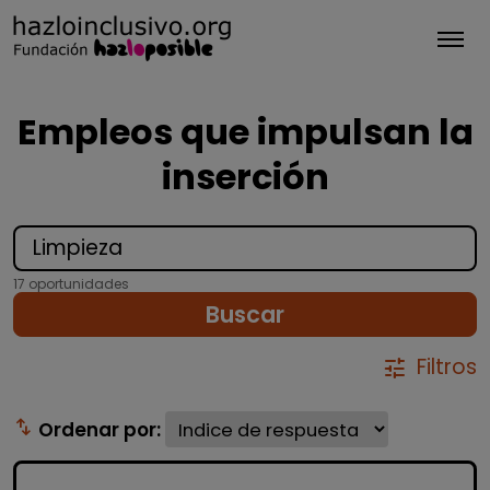
Tog
Empleos que impulsan la
inserción
17 oportunidades
Buscar
Filtros
tune
swap_vert
Ordenar por: