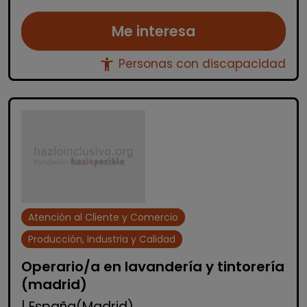
Me interesa
accessibility_new
Personas con discapacidad
Atención al Cliente y Comercio
Producción, Industria y Calidad
Operario/a en lavandería y tintorería
(madrid)
| España(Madrid)