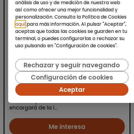
análisis de uso y de medición de nuestra web
así como ofrecer una mejor funcionalidad y
personalización. Consulta la Política de Cookies
aquí
para más información. Al pulsar "Aceptar",
aceptas que todas las cookies se guarden en tu
terminal, o puedes configurarlas o rechazar su
Limpieza y mantenimiento
uso pulsando en "Configuración de cookies".
Personal de limpieza (pinoso,
alicante)
Rechazar y seguir navegando
| España(Alicante)
Configuración de cookies
Se selecciona un/a operario/a de limpieza
para cubrir las vacaciones del personal de
Aceptar
limpieza en el CEIP San Antón, situado en
Pinoso. La persona seleccionada se
encargará de la l...
Me interesa