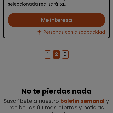
seleccionada realizará ta...
Me interesa
accessibility_new
Personas con discapacidad
1
2
3
No te pierdas nada
Suscríbete a nuestro
boletín semanal
y
recibe las últimas ofertas y noticias