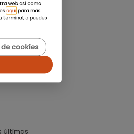
estra web así como
ies
aquí
para más
u terminal, o puedes
 de cookies
s últimas