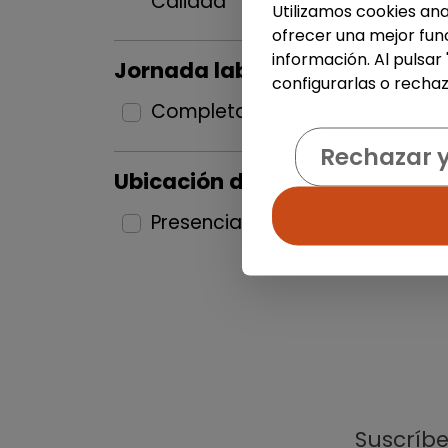
Calidad
1
Utilizamos cookies ana
ofrecer una mejor func
información. Al pulsar
Jornada laboral
configurarlas o rechaz
Completa
1
Rechazar 
Ubicación del puesto
Presencial
1
Suscríb