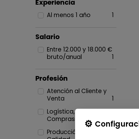
Experiencia
Al menos 1 año
1
Salario
Entre 12.000 y 18.000 €
bruto/anual
1
Profesión
Atención al Cliente y
Venta
1
Logística, Almacén y
Compras
1
Configurac
Producción industrial y