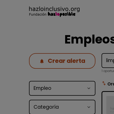
Empleos
Crear alerta
1 oport
Tipo de oferta
swap_vert
Or
Categoría