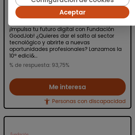
discapacidad
Aceptar
FUNDACIÓN GOODJOB
|
España(Valladolid)
¡Impulsa tu futuro digital con Fundación
GoodJob! ¿Quieres dar el salto al sector
tecnológico y abrirte a nuevas
oportunidades profesionales? Lanzamos la
10ª edici&...
% de respuesta: 93,75%
Me interesa
accessibility_new
Personas con discapacidad