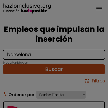
Tog
Empleos que impulsan la
inserción
6 oportunidades
Buscar
Filtros
tune
swap_vert
Ordenar por: