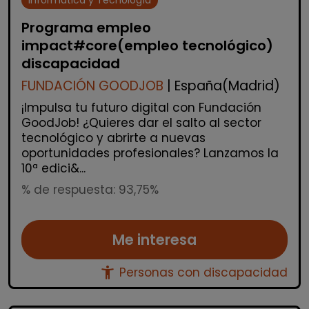
Programa empleo
impact#core(empleo tecnológico)
discapacidad
FUNDACIÓN GOODJOB
| España(Madrid)
¡Impulsa tu futuro digital con Fundación
GoodJob! ¿Quieres dar el salto al sector
tecnológico y abrirte a nuevas
oportunidades profesionales? Lanzamos la
10ª edici&...
% de respuesta: 93,75%
Me interesa
accessibility_new
Personas con discapacidad