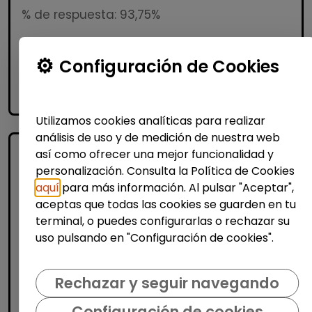
% de respuesta: 93,75%
Configuración de Cookies
Me interesa
accessibility_new
Personas con discapacidad
Utilizamos cookies analíticas para realizar
análisis de uso y de medición de nuestra web
así como ofrecer una mejor funcionalidad y
personalización. Consulta la Política de Cookies
aquí
para más información. Al pulsar "Aceptar",
aceptas que todas las cookies se guarden en tu
terminal, o puedes configurarlas o rechazar su
uso pulsando en "Configuración de cookies".
Informática y Tecnología
Programa empleo
Rechazar y seguir navegando
impact#core(empleo tecnológico)
Configuración de cookies