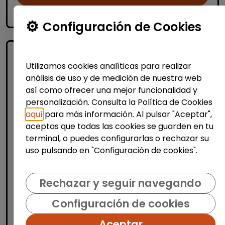
accessibility_new
Personas con discapacidad
Configuración de Cookies
Utilizamos cookies analíticas para realizar
análisis de uso y de medición de nuestra web
así como ofrecer una mejor funcionalidad y
personalización. Consulta la Política de Cookies
aquí
para más información. Al pulsar "Aceptar",
aceptas que todas las cookies se guarden en tu
Informática y Tecnología
terminal, o puedes configurarlas o rechazar su
Programa empleo
uso pulsando en "Configuración de cookies".
impact#core(empleo tecnológico)
discapacidad
Rechazar y seguir navegando
FUNDACIÓN GOODJOB
|
Configuración de cookies
España(Valladolid)
¡Impulsa tu futuro digital con Fundación
Aceptar