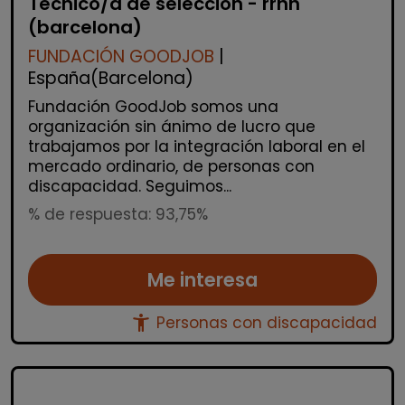
Técnico/a de selección - rrhh
(barcelona)
FUNDACIÓN GOODJOB
|
España(Barcelona)
Fundación GoodJob somos una
organización sin ánimo de lucro que
trabajamos por la integración laboral en el
mercado ordinario, de personas con
discapacidad. Seguimos...
% de respuesta: 93,75%
Me interesa
accessibility_new
Personas con discapacidad