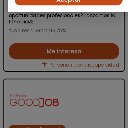
GoodJob! ¿Quieres dar el salto al sector
tecnológico y abrirte a nuevas
oportunidades profesionales? Lanzamos la
10ª edici&...
% de respuesta: 93,75%
Me interesa
accessibility_new
Personas con discapacidad