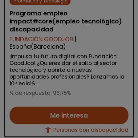
Informática y Tecnología
Programa empleo
impact#core(empleo tecnológico)
discapacidad
FUNDACIÓN GOODJOB
|
España(Barcelona)
¡Impulsa tu futuro digital con Fundación
GoodJob! ¿Quieres dar el salto al sector
tecnológico y abrirte a nuevas
oportunidades profesionales? Lanzamos la
10ª edici&...
% de respuesta: 93,75%
Me interesa
accessibility_new
Personas con discapacidad