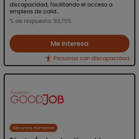
discapacidad, facilitando el acceso a
empleos de calid...
% de respuesta: 93,75%
Me interesa
accessibility_new
Personas con discapacidad
Recursos Humanos