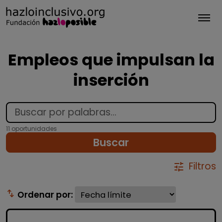
Tog
Empleos que impulsan la
inserción
11 oportunidades
Buscar
Filtros
tune
swap_vert
Ordenar por: