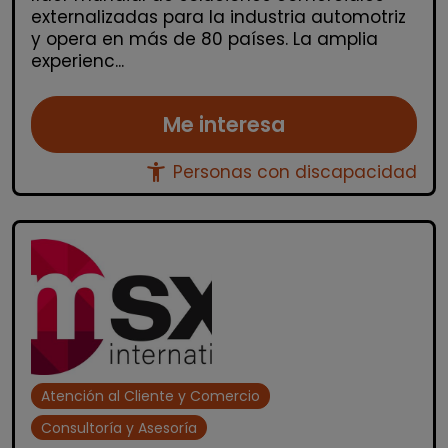
externalizadas para la industria automotriz
y opera en más de 80 países. La amplia
experienc...
Me interesa
accessibility_new
Personas con discapacidad
Atención al Cliente y Comercio
Consultoría y Asesoría