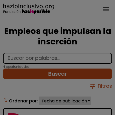
Tog
Empleos que impulsan la
inserción
4 oportunidades
Buscar
Filtros
tune
swap_vert
Ordenar por: