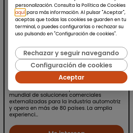
personalización. Consulta la Política de Cookies
aquí
para más información. Al pulsar "Aceptar",
aceptas que todas las cookies se guarden en tu
terminal, o puedes configurarlas o rechazar su
Atención al Cliente y Comercio
uso pulsando en "Configuración de cookies".
Consultoría y Asesoría
Rechazar y seguir navegando
Agente de ventas y soporte
(Barcelona) - español, francés,
Configuración de cookies
alemán, sueco, holandés o italiano
Aceptar
MSX Internacional
| España(Barcelona)
MSX International es el proveedor líder
mundial de soluciones comerciales
externalizadas para la industria automotriz
y opera en más de 80 países. La amplia
experienci...