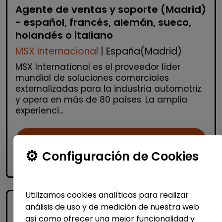
Agente de ventas y soporte (Madrid)
- español, francés, alemán, sueco,
holandés o italiano
MSX Internacional
| España(Madrid)
MSX International es el proveedor líder
mundial de soluciones comerciales
externalizadas para la industria automotriz
y opera en más de 80 países. La amplia
experienci...
Me interesa
Configuración de Cookies
accessibility_new
Personas con discapacidad
Utilizamos cookies analíticas para realizar
análisis de uso y de medición de nuestra web
así como ofrecer una mejor funcionalidad y