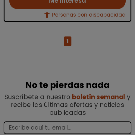
Me interesa
accessibility_new
Personas con discapacidad
1
No te pierdas nada
Suscríbete a nuestro
boletín semanal
y
recibe las últimas ofertas y noticias
publicadas