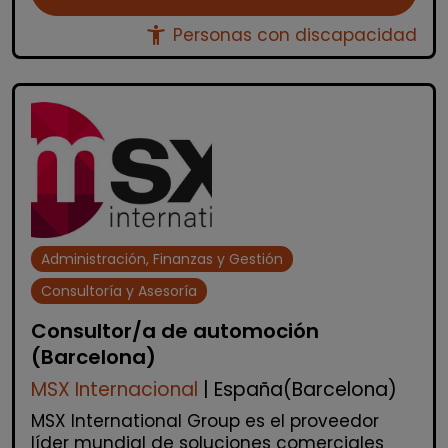
accessibility_new
Personas con discapacidad
Administración, Finanzas y Gestión
Consultoría y Asesoría
Consultor/a de automoción
(Barcelona)
MSX Internacional
| España(Barcelona)
MSX International Group es el proveedor
líder mundial de soluciones comerciales