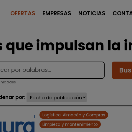
OFERTAS
EMPRESAS
NOTICIAS
CONT
 que impulsan la i
Bus
unidades
denar por:
Logística, Almacén y Compras
Limpieza y mantenimiento