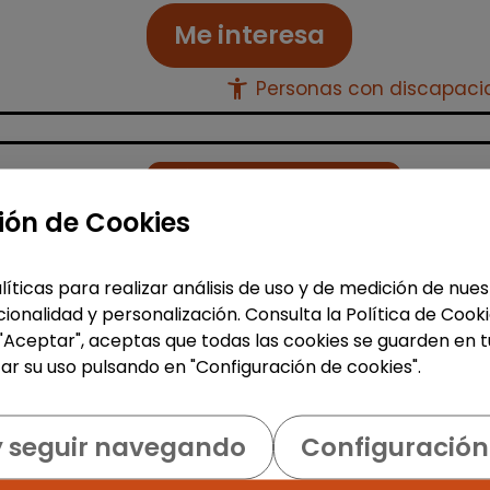
Me interesa
accessibility_new
Personas con discapac
Logística, Almacén y Compras
ión de Cookies
Operario/a industrial de
manipulados - mañanas
(banyeres de mariola)
líticas para realizar análisis de uso y de medición de nu
AURA FACILITY SERVICES S.L.
|
ionalidad y personalización. Consulta la Política de Cook
España(Alicante)
 "Aceptar", aceptas que todas las cookies se guarden en t
ar su uso pulsando en "Configuración de cookies".
Auracee selecciona un/a operario/
de manipulados con certificado de
discapacidad para trabajar en una
y seguir navegando
Configuración
fábrica del sector del plástico situ
en Banyeres de Mariola. La persona s.