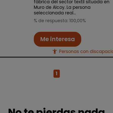
fábrica del sector textil situada en
Muro de Alcoy. La persona
seleccionada real...
% de respuesta: 100,00%
Me interesa
accessibility_new
Personas con discapac
1
No te pierdas nada