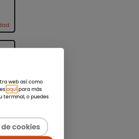
idad
estra web así como
ies
aquí
para más
u terminal, o puedes
a
 de cookies
ada
..