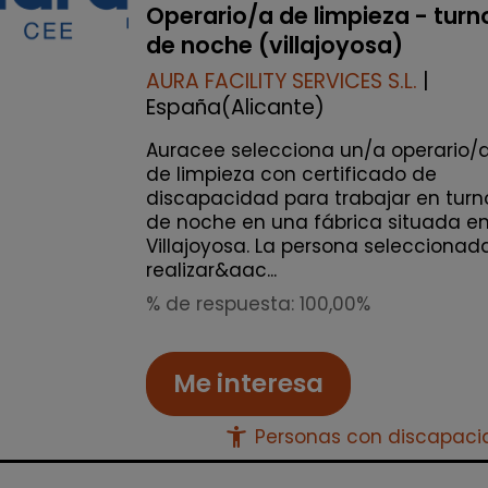
Operario/a de limpieza - turn
de noche (villajoyosa)
AURA FACILITY SERVICES S.L.
|
España(Alicante)
Auracee selecciona un/a operario/
de limpieza con certificado de
discapacidad para trabajar en turn
de noche en una fábrica situada e
Villajoyosa. La persona seleccionad
realizar&aac...
% de respuesta: 100,00%
Me interesa
accessibility_new
Personas con discapac