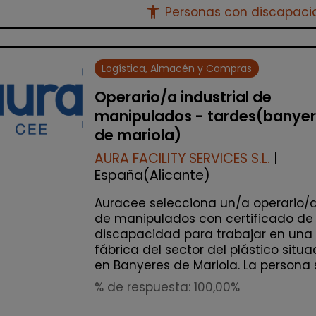
accessibility_new
Personas con discapac
Logística, Almacén y Compras
Operario/a industrial de
manipulados - tardes(banye
de mariola)
AURA FACILITY SERVICES S.L.
|
España(Alicante)
Auracee selecciona un/a operario/
de manipulados con certificado de
discapacidad para trabajar en una
fábrica del sector del plástico situ
en Banyeres de Mariola. La persona s.
% de respuesta: 100,00%