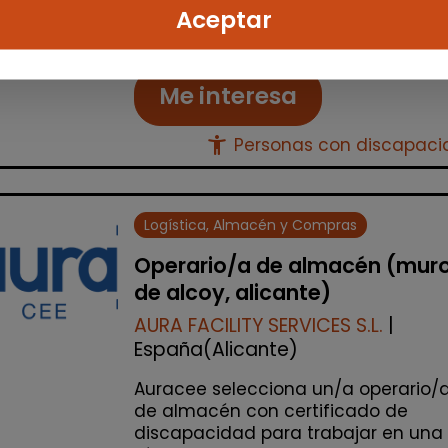
Aceptar
% de respuesta: 100,00%
Me interesa
accessibility_new
Personas con discapac
Logística, Almacén y Compras
Operario/a de almacén (mur
de alcoy, alicante)
AURA FACILITY SERVICES S.L.
|
España(Alicante)
Auracee selecciona un/a operario/
de almacén con certificado de
discapacidad para trabajar en una