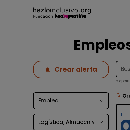
Empleos
Crear alerta
5 oport
Tipo de oferta
swap_vert
Or
Categoría