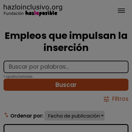
Tog
Empleos que impulsan la
inserción
1 oportunidades
Buscar
Filtros
tune
swap_vert
Ordenar por: