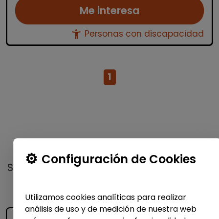
Me interesa
accessibility_new
Personas con discapacidad
1
No te pierdas nada
Configuración de Cookies
Suscríbete a nuestro
boletín semanal
y
recibe las últimas ofertas y noticias
publicadas
Utilizamos cookies analíticas para realizar
análisis de uso y de medición de nuestra web