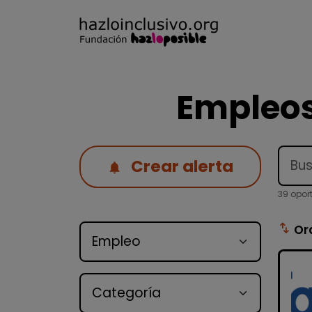
Empleos
Crear alerta
39 opor
Tipo de oferta
swap_vert
Or
Categoría