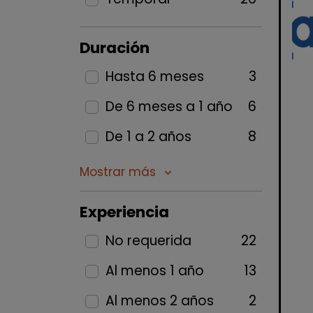
Duración
Hasta 6 meses
3
De 6 meses a 1 año
6
De 1 a 2 años
8
Mostrar más
keyboard_arrow_down
Experiencia
No requerida
22
Al menos 1 año
13
Al menos 2 años
2