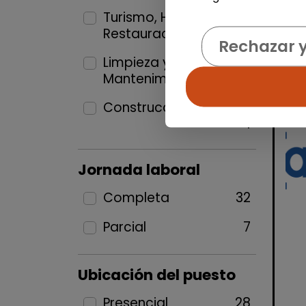
Turismo, Hostelería y
Restauración
1
Rechazar 
Limpieza y
Mantenimiento
15
Construcción y Oficios
1
Jornada laboral
Completa
32
Parcial
7
Ubicación del puesto
Presencial
28