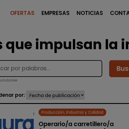
OFERTAS
EMPRESAS
NOTICIAS
CONT
 que impulsan la i
Bus
tunidades
denar por:
Producción, Industria y Calidad
Operario/a carretillero/a