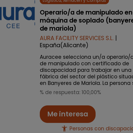
Logística, Almacén y Compras
Operario/a de manipulado en
máquina de soplado (banyer
de mariola)
AURA FACILITY SERVICES S.L.
|
España(Alicante)
Auracee selecciona un/a operario/
de manipulado con certificado de
discapacidad para trabajar en una
fábrica del sector del plástico situ
en Banyeres de Mariola. La persona s
% de respuesta: 100,00%
Me interesa
accessibility_new
Personas con discapac