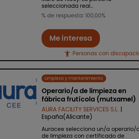
seleccionada real...
% de respuesta: 100,00%
Me interesa
accessibility_new
Personas con discapac
Limpieza y mantenimiento
Operario/a de limpieza en
fábrica frutícola (mutxamel)
AURA FACILITY SERVICES S.L.
|
España(Alicante)
Auracee selecciona un/a operario/
de limpieza con certificado de