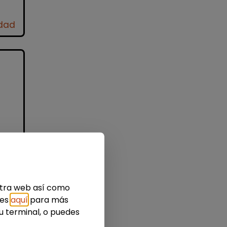
idad
a
estra web así como
ada
ies
aquí
para más
..
u terminal, o puedes