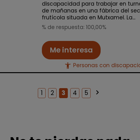
discapacidad para trabajar en turn
de mañanas en una fábrica del sec
frutícola situada en Mutxamel. La...
% de respuesta: 100,00%
Me interesa
accessibility_new
Personas con discapac
keyboard_arrow_right
Siguiente
1
2
3
4
5