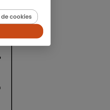
 de cookies
idad
o
a