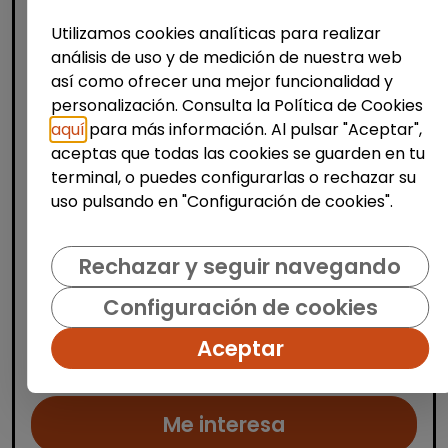
Utilizamos cookies analíticas para realizar
análisis de uso y de medición de nuestra web
así como ofrecer una mejor funcionalidad y
personalización. Consulta la Política de Cookies
Logística, Almacén y Compras
aquí
para más información. Al pulsar "Aceptar",
Producción, Industria y Calidad
aceptas que todas las cookies se guarden en tu
terminal, o puedes configurarlas o rechazar su
Operario/a de producción (alcalá de
uso pulsando en "Configuración de cookies".
henares)
| España(Madrid)
Rechazar y seguir navegando
OPERARIOS/AS DE PRODUCCIÓN Desde
Stylepack buscamos operarios de
Configuración de cookies
producción con discapacidad igual o
superior al 33% para lleva a cabo procesos
Aceptar
manipulativos dentro de las instala...
Me interesa