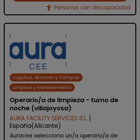
accessibility_new
Personas con discapacidad
Logística, Almacén y Compras
Limpieza y mantenimiento
Operario/a de limpieza - turno de
noche (villajoyosa)
AURA FACILITY SERVICES S.L.
|
España(Alicante)
Auracee selecciona un/a operario/a de