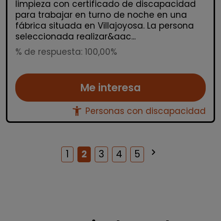
limpieza con certificado de discapacidad
para trabajar en turno de noche en una
fábrica situada en Villajoyosa. La persona
seleccionada realizar&aac...
% de respuesta: 100,00%
Me interesa
accessibility_new
Personas con discapacidad
keyboard_arrow_right
Siguiente
1
2
3
4
5