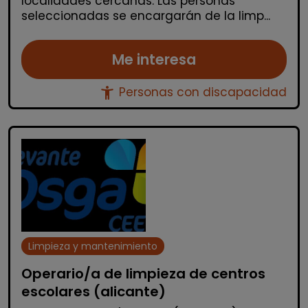
localidades cercanas. Las personas
seleccionadas se encargarán de la limp...
Me interesa
accessibility_new
Personas con discapacidad
Limpieza y mantenimiento
Operario/a de limpieza de centros
escolares (alicante)