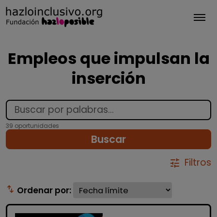
Tog
Empleos que impulsan la
inserción
39 oportunidades
Buscar
Filtros
tune
swap_vert
Ordenar por: