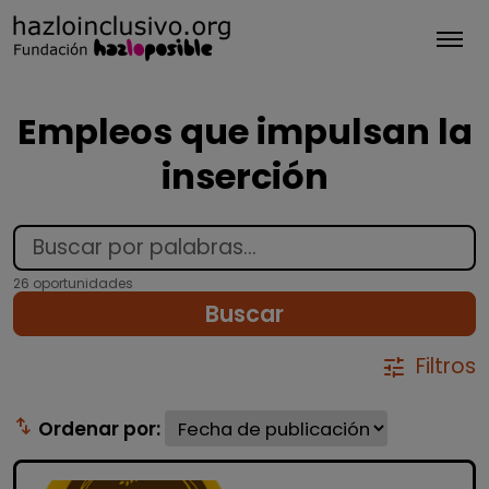
Tog
Empleos que impulsan la
inserción
26 oportunidades
Buscar
Filtros
tune
swap_vert
Ordenar por: