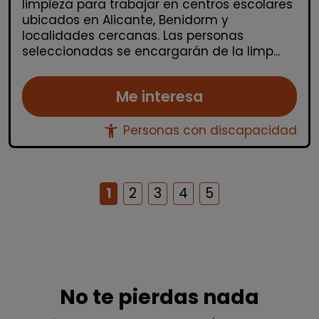
limpieza para trabajar en centros escolares
ubicados en Alicante, Benidorm y
localidades cercanas. Las personas
seleccionadas se encargarán de la limp...
Me interesa
accessibility_new
Personas con discapacidad
1
2
3
4
5
No te pierdas nada