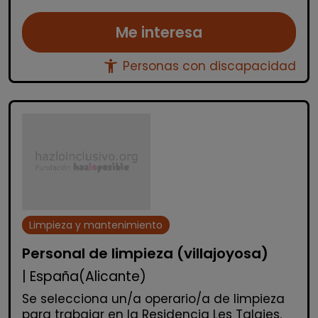
Me interesa
accessibility_new
Personas con discapacidad
Limpieza y mantenimiento
Personal de limpieza (villajoyosa)
| España(Alicante)
Se selecciona un/a operario/a de limpieza
para trabajar en la Residencia Les Talaies,