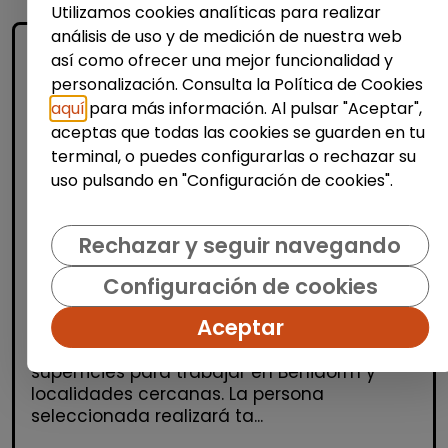
Utilizamos cookies analíticas para realizar
análisis de uso y de medición de nuestra web
así como ofrecer una mejor funcionalidad y
personalización. Consulta la Política de Cookies
aquí
para más información. Al pulsar "Aceptar",
aceptas que todas las cookies se guarden en tu
terminal, o puedes configurarlas o rechazar su
uso pulsando en "Configuración de cookies".
Limpieza y mantenimiento
Operario/a de limpieza de cristales
Rechazar y seguir navegando
(benidorm y alrededores)
Configuración de cookies
OSGA LEVANTE
| España(Alicante)
Aceptar
Se selecciona un/a operario/a de limpieza
especializado/a en la limpieza de cristales y
superficies para trabajar en Benidorm y
localidades cercanas. La persona
seleccionada realizará ta...