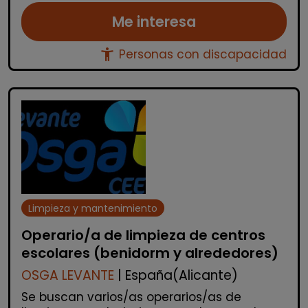
Me interesa
accessibility_new
Personas con discapacidad
Limpieza y mantenimiento
Operario/a de limpieza de centros
escolares (benidorm y alrededores)
OSGA LEVANTE
| España(Alicante)
Se buscan varios/as operarios/as de