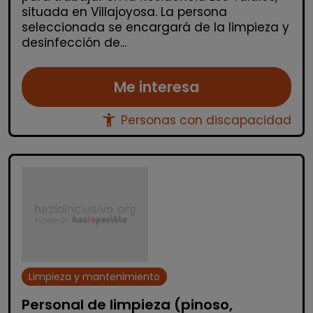
situada en Villajoyosa. La persona
seleccionada se encargará de la limpieza y
desinfección de...
Me interesa
accessibility_new
Personas con discapacidad
Limpieza y mantenimiento
Personal de limpieza (pinoso,