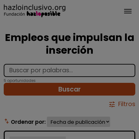
Tog
Empleos que impulsan la
inserción
5 oportunidades
Buscar
Filtros
tune
swap_vert
Ordenar por: