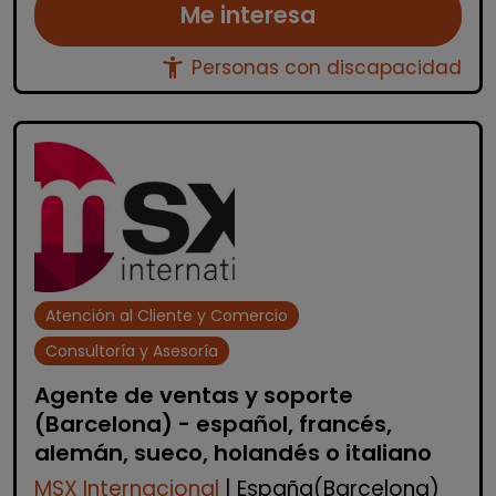
Me interesa
accessibility_new
Personas con discapacidad
Atención al Cliente y Comercio
Consultoría y Asesoría
Agente de ventas y soporte
(Barcelona) - español, francés,
alemán, sueco, holandés o italiano
MSX Internacional
| España(Barcelona)