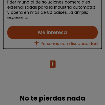
líder mundial de soluciones comerciales
externalizadas para la industria automotriz
y opera en más de 80 países. La amplia
experienc...
Me interesa
accessibility_new
Personas con discapacidad
1
No te pierdas nada