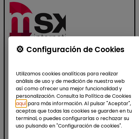
Configuración de Cookies
Administración, Finanzas y Gestión
Consultoría y Asesoría
Consultor/a de automoción
Utilizamos cookies analíticas para realizar
(Barcelona)
análisis de uso y de medición de nuestra web
así como ofrecer una mejor funcionalidad y
MSX Internacional
| España(Barcelona)
personalización. Consulta la Política de Cookies
MSX International Group es el proveedor
aquí
para más información. Al pulsar "Aceptar",
líder mundial de soluciones comerciales
aceptas que todas las cookies se guarden en tu
externalizadas para la industria automotriz
terminal, o puedes configurarlas o rechazar su
y opera en más de 80 países. La amplia
uso pulsando en "Configuración de cookies".
experienc...