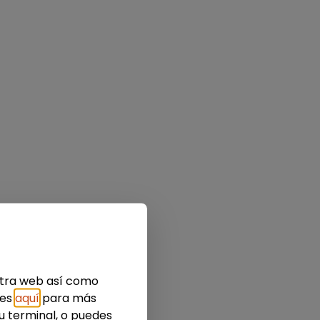
estra web así como
ies
aquí
para más
u terminal, o puedes