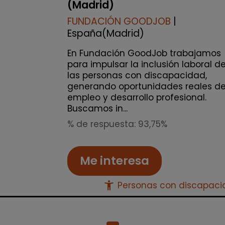
(Madrid)
FUNDACIÓN GOODJOB
|
España(Madrid)
En Fundación GoodJob trabajamos
para impulsar la inclusión laboral d
las personas con discapacidad,
generando oportunidades reales d
empleo y desarrollo profesional.
Buscamos in...
% de respuesta: 93,75%
Me interesa
accessibility_new
Personas con discapac