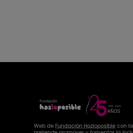
Web de
Fundación Hazloposible
con la
pretende promover y fomentar la inclu