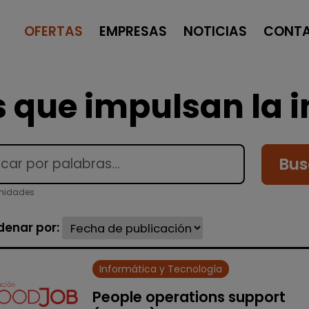
OFERTAS
EMPRESAS
NOTICIAS
CONT
 que impulsan la i
Bus
unidades
denar por:
Informática y Tecnología
People operations support