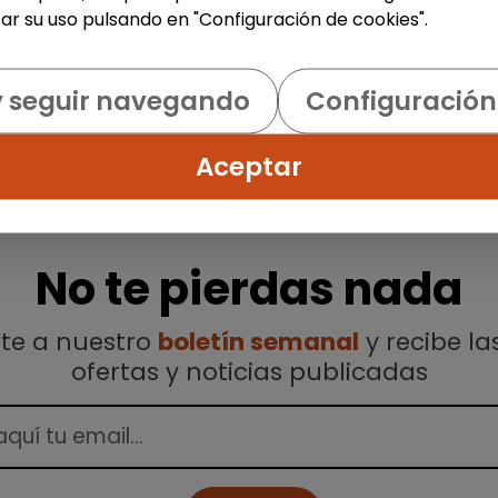
ar su uso pulsando en "Configuración de cookies".
y seguir navegando
Configuración
Aceptar
No te pierdas nada
ete a nuestro
boletín semanal
y recibe la
ofertas y noticias publicadas