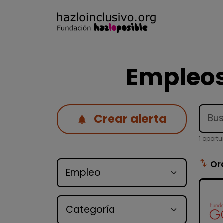
Empleos
Crear alerta
1 oport
Tipo de oferta
swap_vert
Or
Categoría