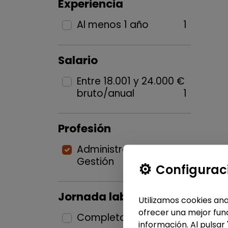
Experiencia
Al menos 1 año
1
Salario
Entre 18.001 y 24.000 €
bruto/anual
1
Profesión
Administración y
Gestión
1
Configurac
Jornada laboral
Utilizamos cookies ana
ofrecer una mejor func
Completa
1
información. Al pulsar