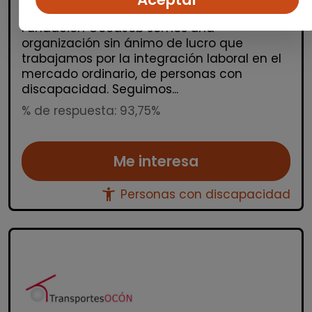
España(Barcelona)
Fundación GoodJob somos una
organización sin ánimo de lucro que
trabajamos por la integración laboral en el
mercado ordinario, de personas con
discapacidad. Seguimos...
% de respuesta: 93,75%
Me interesa
accessibility_new
Personas con discapacidad