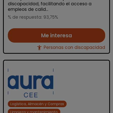
discapacidad, facilitando el acceso a
empleos de calid...
% de respuesta: 93,75%
Me interesa
accessibility_new
Personas con discapacidad
Logística, Almacén y Compras
Limpieza y mantenimiento