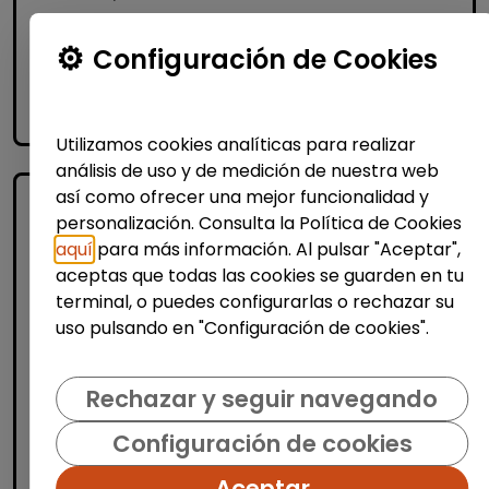
Configuración de Cookies
Me interesa
accessibility_new
Personas con discapacidad
Utilizamos cookies analíticas para realizar
análisis de uso y de medición de nuestra web
así como ofrecer una mejor funcionalidad y
personalización. Consulta la Política de Cookies
aquí
para más información. Al pulsar "Aceptar",
aceptas que todas las cookies se guarden en tu
terminal, o puedes configurarlas o rechazar su
uso pulsando en "Configuración de cookies".
Recursos Humanos
Rechazar y seguir navegando
Técnico/a de selección - rrhh
(barcelona)
Configuración de cookies
FUNDACIÓN GOODJOB
|
Aceptar