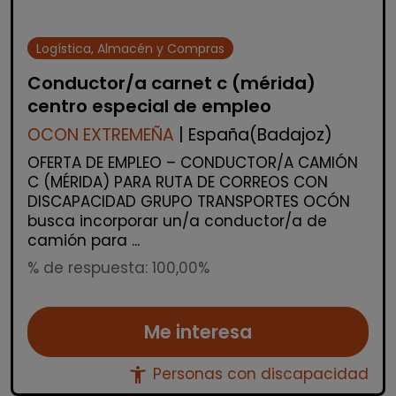
Logística, Almacén y Compras
Conductor/a carnet c (mérida)
centro especial de empleo
OCON EXTREMEÑA
| España(Badajoz)
OFERTA DE EMPLEO – CONDUCTOR/A CAMIÓN
C (MÉRIDA) PARA RUTA DE CORREOS CON
DISCAPACIDAD GRUPO TRANSPORTES OCÓN
busca incorporar un/a conductor/a de
camión para ...
% de respuesta: 100,00%
Me interesa
accessibility_new
Personas con discapacidad