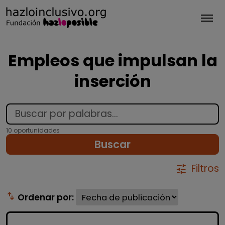
Tog
Empleos que impulsan la
inserción
10 oportunidades
Buscar
Filtros
tune
swap_vert
Ordenar por: