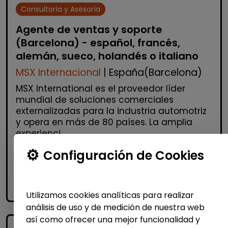
Consultoría y Asesoría
Agente de ventas y soporte
(Barcelona) - español, francés,
alemán, sueco, holandés o italiano
MSX Internacional
| España(Barcelona)
MSX International es el proveedor líder
mundial de soluciones comerciales
externalizadas para la industria automotriz
y opera en más de 80 países. La amplia
experienci...
Configuración de Cookies
Me interesa
accessibility_new
Personas con discapacidad
Utilizamos cookies analíticas para realizar
análisis de uso y de medición de nuestra web
así como ofrecer una mejor funcionalidad y