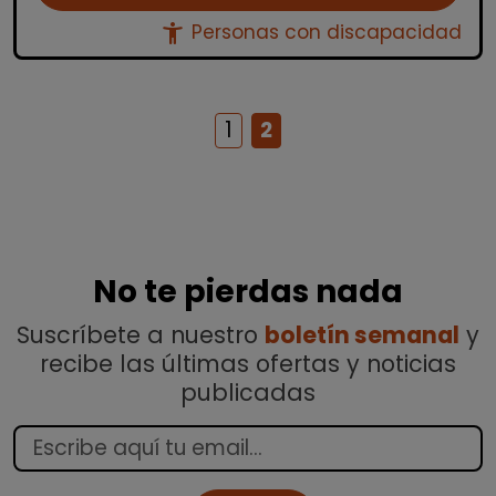
accessibility_new
Personas con discapacidad
1
2
No te pierdas nada
Suscríbete a nuestro
boletín semanal
y
recibe las últimas ofertas y noticias
publicadas