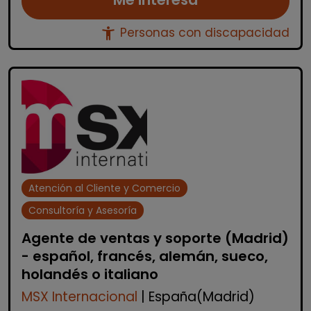
accessibility_new
Personas con discapacidad
Atención al Cliente y Comercio
Consultoría y Asesoría
Agente de ventas y soporte (Madrid)
- español, francés, alemán, sueco,
holandés o italiano
MSX Internacional
| España(Madrid)