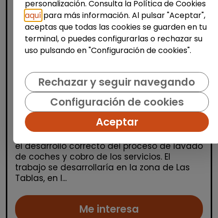
personalización. Consulta la Política de Cookies
aquí
para más información. Al pulsar "Aceptar",
aceptas que todas las cookies se guarden en tu
terminal, o puedes configurarlas o rechazar su
uso pulsando en "Configuración de cookies".
Limpieza y mantenimiento
Rechazar y seguir navegando
Operario/a en lavadero de coches
Configuración de cookies
(las tablas, madrid)
| España(Madrid)
Aceptar
Desarrollar las actividades necesarias para
el desarrollo correcto del proceso de lavado
de coches y cobro de los servicios. El
trabajo se desarrollaría en la zona de Las
Tablas, en l...
Me interesa