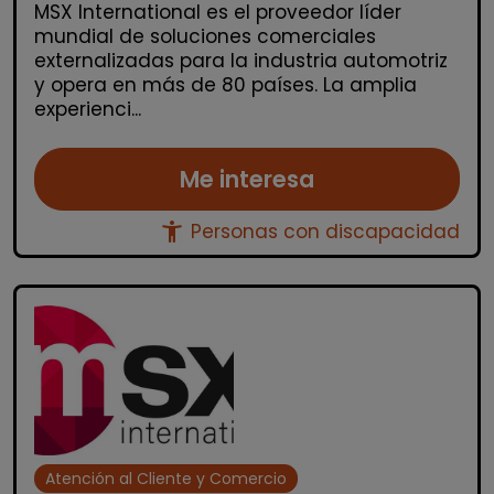
MSX International es el proveedor líder
mundial de soluciones comerciales
externalizadas para la industria automotriz
y opera en más de 80 países. La amplia
experienci...
Me interesa
accessibility_new
Personas con discapacidad
Atención al Cliente y Comercio