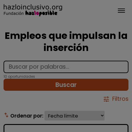
Tog
Empleos que impulsan la
inserción
10 oportunidades
Buscar
Filtros
tune
swap_vert
Ordenar por: