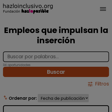
Tog
Empleos que impulsan la
inserción
34 oportunidades
Buscar
Filtros
tune
swap_vert
Ordenar por: