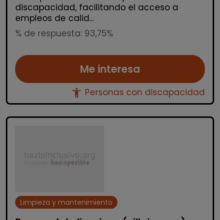
discapacidad, facilitando el acceso a
empleos de calid...
% de respuesta: 93,75%
Me interesa
accessibility_new
Personas con discapacidad
Limpieza y mantenimiento