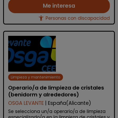
Me interesa
accessibility_new
Personas con discapacidad
Limpieza y mantenimiento
Operario/a de limpieza de cristales
(benidorm y alrededores)
OSGA LEVANTE
| España(Alicante)
Se selecciona un/a operario/a de limpieza
especializado/a en la limpieza de cristales y