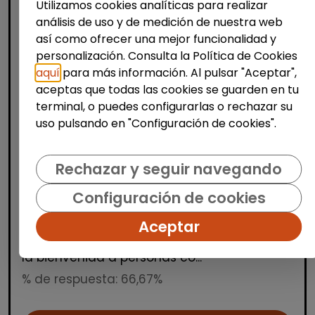
Utilizamos cookies analíticas para realizar
análisis de uso y de medición de nuestra web
así como ofrecer una mejor funcionalidad y
personalización. Consulta la Política de Cookies
aquí
para más información. Al pulsar "Aceptar",
aceptas que todas las cookies se guarden en tu
Producción, Industria y Calidad
terminal, o puedes configurarlas o rechazar su
uso pulsando en "Configuración de cookies".
Operario/a de manipulados
(aranjuez, madrid)
Rechazar y seguir navegando
INTEGRANDES.ORG
| España(Madrid)
Estamos buscando una persona para un
Configuración de cookies
puesto de manipulados en nuestro Centro
Aceptar
Especial de Empleo. Trabajo a turnos en
horario de mañana, tarde y noche. Damos
la bienvenida a personas co...
% de respuesta: 66,67%