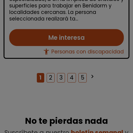
superficies para trabajar en Benidorm y
localidades cercanas. La persona
seleccionada realizará ta...
Me interesa
accessibility_new
Personas con discapacidad
keyboard_arrow_right
Siguiente
1
2
3
4
5
No te pierdas nada
Suscríbete a nuestro
boletín semanal
y