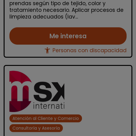
prendas según tipo de tejido, color y
tratamiento necesario. Aplicar procesos de
limpieza adecuados (lav...
Me interesa
accessibility_new
Personas con discapacidad
Atención al Cliente y Comercio
Consultoría y Asesoría