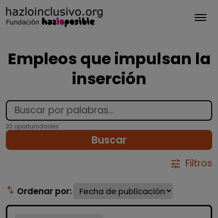
Tog
Empleos que impulsan la
inserción
32 oportunidades
Buscar
Filtros
tune
swap_vert
Ordenar por: