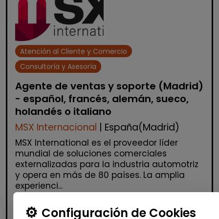
Atención al Cliente y Comercio
Consultoría y Asesoría
Agente de ventas y soporte (Madrid)
- español, francés, alemán, sueco,
holandés o italiano
MSX Internacional
| España(Madrid)
MSX International es el proveedor líder
mundial de soluciones comerciales
externalizadas para la industria automotriz
y opera en más de 80 países. La amplia
experienci...
Configuración de Cookies
Me interesa