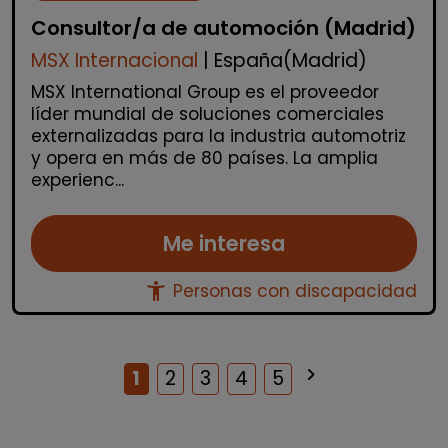
Consultor/a de automoción (Madrid)
MSX Internacional
| España(Madrid)
MSX International Group es el proveedor
líder mundial de soluciones comerciales
externalizadas para la industria automotriz
y opera en más de 80 países. La amplia
experienc...
Me interesa
accessibility_new
Personas con discapacidad
keyboard_arrow_right
Siguiente
1
2
3
4
5