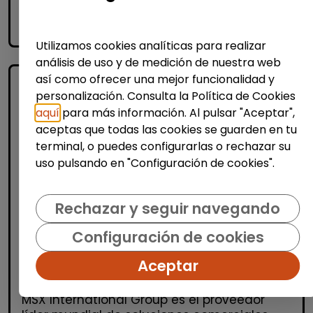
accessibility_new
Personas con discapacidad
Utilizamos cookies analíticas para realizar
análisis de uso y de medición de nuestra web
así como ofrecer una mejor funcionalidad y
personalización. Consulta la Política de Cookies
aquí
para más información. Al pulsar "Aceptar",
aceptas que todas las cookies se guarden en tu
terminal, o puedes configurarlas o rechazar su
uso pulsando en "Configuración de cookies".
Administración, Finanzas y Gestión
Rechazar y seguir navegando
Consultoría y Asesoría
Consultor/a de automoción
Configuración de cookies
(Barcelona)
Aceptar
MSX Internacional
| España(Barcelona)
MSX International Group es el proveedor