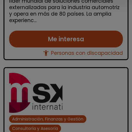
líder mundial de soluciones comerciales
externalizadas para la industria automotriz
y opera en más de 80 países. La amplia
experienc...
Me interesa
accessibility_new
Personas con discapacidad
Administración, Finanzas y Gestión
Consultoría y Asesoría