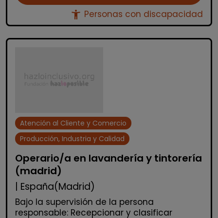
accessibility_new
Personas con discapacidad
Atención al Cliente y Comercio
Producción, Industria y Calidad
Operario/a en lavandería y tintorería
(madrid)
| España(Madrid)
Bajo la supervisión de la persona
responsable: Recepcionar y clasificar