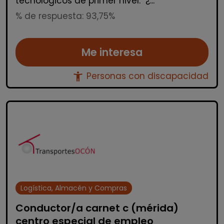
tecnológicos de primer nivel. ¿...
% de respuesta: 93,75%
Me interesa
accessibility_new
Personas con discapacidad
Logística, Almacén y Compras
Conductor/a carnet c (mérida)
centro especial de empleo