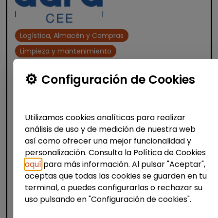
Logística, Almacén y Compras
Limpieza y mantenimiento
Operario/a de limpieza - turno de
Configuración de Cookies
noche (villajoyosa)
AURA FACILITY SERVICES S.L.
|
España(Alicante)
Utilizamos cookies analíticas para realizar
Auracee selecciona un/a operario/a de
análisis de uso y de medición de nuestra web
limpieza con certificado de discapacidad
así como ofrecer una mejor funcionalidad y
para trabajar en turno de noche en una
personalización. Consulta la Política de Cookies
fábrica situada en Villajoyosa. La persona
aquí
para más información. Al pulsar "Aceptar",
seleccionada realizar&aac...
aceptas que todas las cookies se guarden en tu
% de respuesta: 100,00%
terminal, o puedes configurarlas o rechazar su
uso pulsando en "Configuración de cookies".