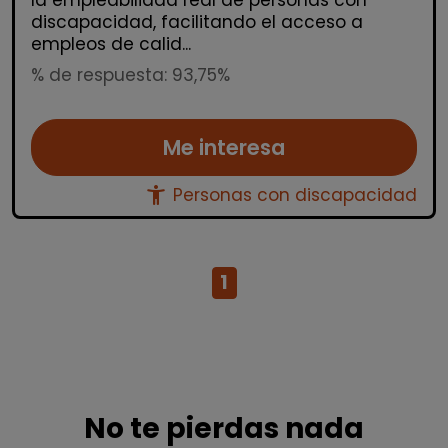
discapacidad, facilitando el acceso a
empleos de calid...
% de respuesta: 93,75%
Me interesa
accessibility_new
Personas con discapacidad
1
No te pierdas nada