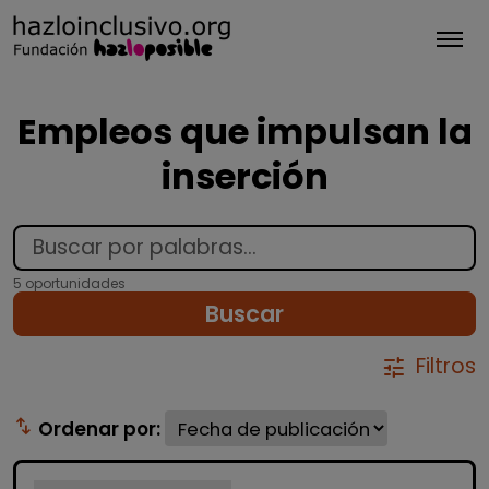
Tog
Empleos que impulsan la
inserción
5 oportunidades
Buscar
Filtros
tune
swap_vert
Ordenar por: