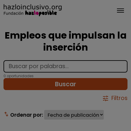
Tog
Empleos que impulsan la
inserción
0 oportunidades
Buscar
Filtros
tune
swap_vert
Ordenar por: