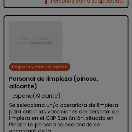
accessibility_new
Personas con discapacidad
Limpieza y mantenimiento
Personal de limpieza (pinoso,
alicante)
| España(Alicante)
Se selecciona un/a operario/a de limpieza
para cubrir las vacaciones del personal de
limpieza en el CEIP San Antón, situado en
Pinoso. La persona seleccionada se
encargará de la l...