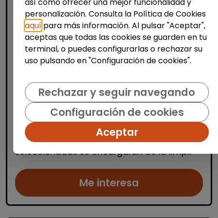
así como ofrecer una mejor funcionalidad y
personalización. Consulta la Política de Cookies
aquí
para más información. Al pulsar "Aceptar",
aceptas que todas las cookies se guarden en tu
Limpieza y mantenimiento
terminal, o puedes configurarlas o rechazar su
uso pulsando en "Configuración de cookies".
Operario/a de limpieza de centros
escolares (alicante)
Rechazar y seguir navegando
OSGA LEVANTE
| España(Alicante)
Se buscan varios/as operarios/as de
Configuración de cookies
limpieza para trabajar en centros escolares
ubicados en Alicante, Benidorm y
Aceptar
localidades cercanas. Las personas
seleccionadas se encargarán de la limp...
Me interesa