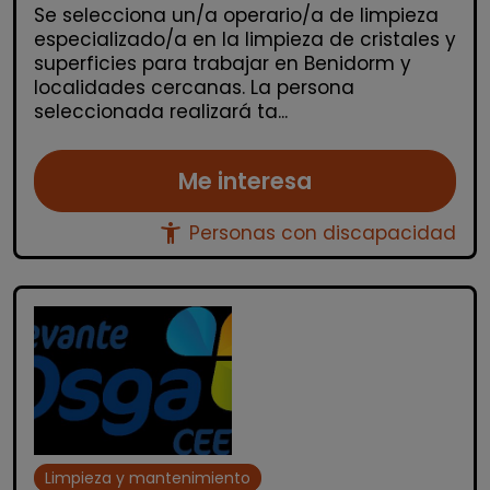
Se selecciona un/a operario/a de limpieza
especializado/a en la limpieza de cristales y
superficies para trabajar en Benidorm y
localidades cercanas. La persona
seleccionada realizará ta...
Me interesa
accessibility_new
Personas con discapacidad
Limpieza y mantenimiento