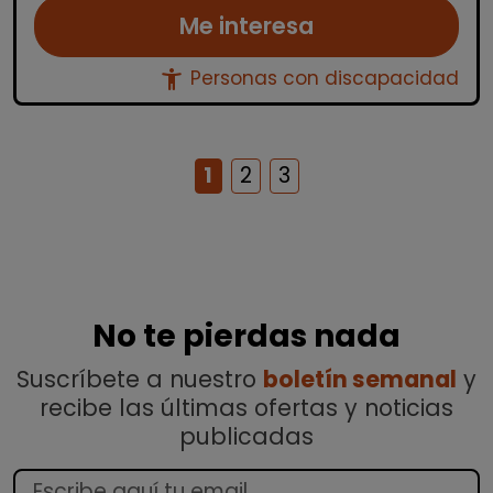
Me interesa
accessibility_new
Personas con discapacidad
1
2
3
No te pierdas nada
Suscríbete a nuestro
boletín semanal
y
recibe las últimas ofertas y noticias
publicadas