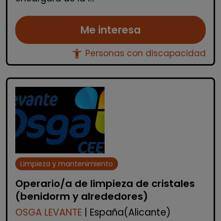
Me interesa
accessibility_new
Personas con discapacidad
Limpieza y mantenimiento
Operario/a de limpieza de cristales
(benidorm y alrededores)
OSGA LEVANTE
| España(Alicante)