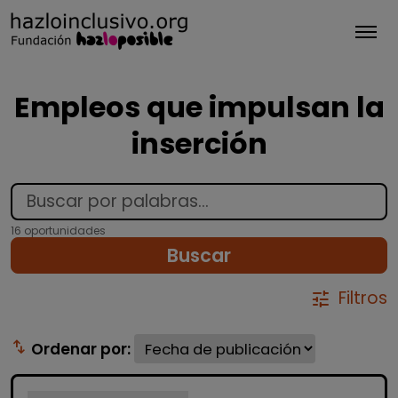
Tog
Empleos que impulsan la
inserción
16 oportunidades
Buscar
Filtros
tune
swap_vert
Ordenar por: