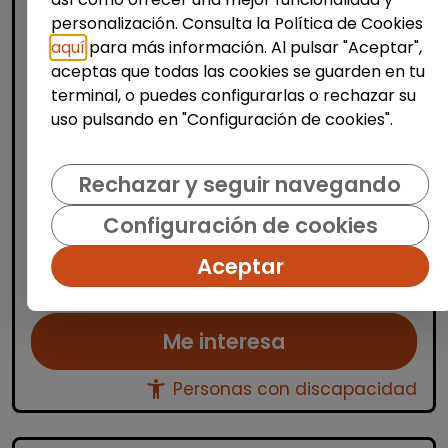
personalización. Consulta la Política de Cookies
aquí
para más información. Al pulsar "Aceptar",
Limpieza y mantenimiento
aceptas que todas las cookies se guarden en tu
terminal, o puedes configurarlas o rechazar su
Operario/a en lavadero de coches
uso pulsando en "Configuración de cookies".
(las tablas, madrid)
| España(Madrid)
Rechazar y seguir navegando
Desarrollar las actividades necesarias para
el desarrollo correcto del proceso de lavado
Configuración de cookies
de coches y cobro de los servicios. El
trabajo se desarrollaría en la zona de Las
Aceptar
Tablas, en l...
Me interesa
accessibility_new
Personas con discapacidad