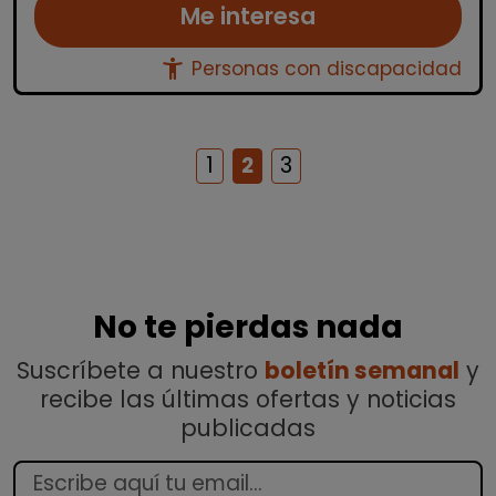
Me interesa
accessibility_new
Personas con discapacidad
1
2
3
No te pierdas nada
Suscríbete a nuestro
boletín semanal
y
recibe las últimas ofertas y noticias
publicadas