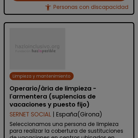
accessibility_new
Personas con discapacidad
Limpieza y mantenimiento
Operario/ària de limpieza -
l'armentera (suplencias de
vacaciones y puesto fijo)
SERNET SOCIAL
| España(Girona)
Seleccionamos una persona de limpieza
para realizar la cobertura de sustituciones
de vacaciones en centros ubicados en