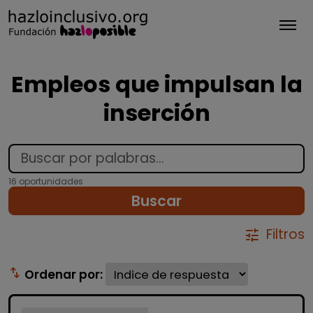
Tog
Empleos que impulsan la
inserción
16 oportunidades
Buscar
Filtros
tune
swap_vert
Ordenar por: