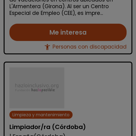
L'Armentera (Girona). Al ser un Centro
Especial de Empleo (CEE), es impre...
Me interesa
accessibility_new
Personas con discapacidad
Limpieza y mantenimiento
Limpiador/ra (Córdoba)