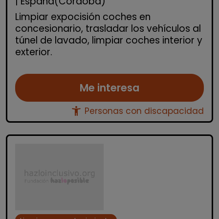
| España(Córdoba)
Limpiar expocisión coches en
concesionario, trasladar los vehículos al
túnel de lavado, limpiar coches interior y
exterior.
Me interesa
accessibility_new
Personas con discapacidad