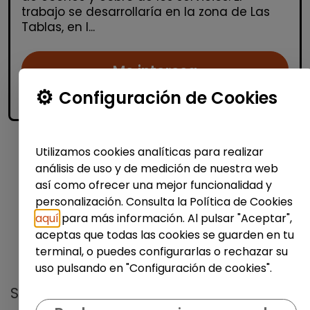
trabajo se desarrollaría en la zona de Las
Tablas, en l...
Me interesa
Configuración de Cookies
accessibility_new
Personas con discapacidad
Utilizamos cookies analíticas para realizar
1
análisis de uso y de medición de nuestra web
así como ofrecer una mejor funcionalidad y
personalización. Consulta la Política de Cookies
aquí
para más información. Al pulsar "Aceptar",
aceptas que todas las cookies se guarden en tu
terminal, o puedes configurarlas o rechazar su
No te pierdas nada
uso pulsando en "Configuración de cookies".
Suscríbete a nuestro
boletín semanal
y