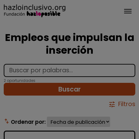
Tog
Empleos que impulsan la
inserción
2 oportunidades
Buscar
Filtros
tune
swap_vert
Ordenar por: