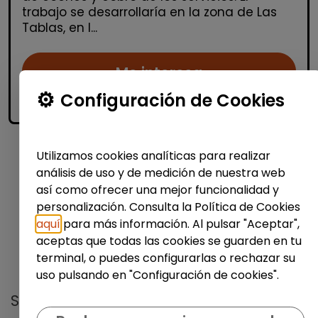
trabajo se desarrollaría en la zona de Las
Tablas, en l...
Me interesa
Configuración de Cookies
accessibility_new
Personas con discapacidad
Utilizamos cookies analíticas para realizar
1
análisis de uso y de medición de nuestra web
así como ofrecer una mejor funcionalidad y
personalización. Consulta la Política de Cookies
aquí
para más información. Al pulsar "Aceptar",
aceptas que todas las cookies se guarden en tu
terminal, o puedes configurarlas o rechazar su
No te pierdas nada
uso pulsando en "Configuración de cookies".
Suscríbete a nuestro
boletín semanal
y