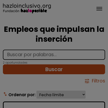
Tog
Empleos que impulsan la
inserción
2 oportunidades
Buscar
Filtros
tune
swap_vert
Ordenar por: