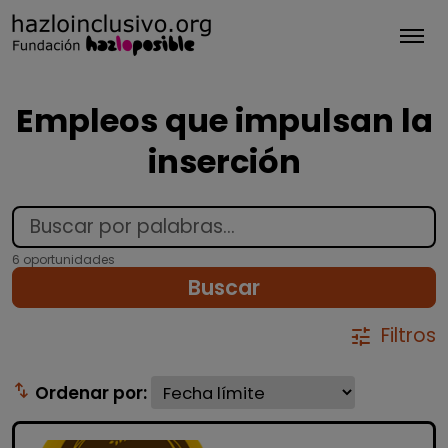
Tog
Empleos que impulsan la
inserción
6 oportunidades
Buscar
Filtros
tune
swap_vert
Ordenar por: