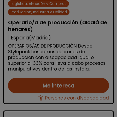
Logística, Almacén y Compras
Producción, Industria y Calidad
Operario/a de producción (alcalá de
henares)
| España(Madrid)
OPERARIOS/AS DE PRODUCCIÓN Desde
Stylepack buscamos operarios de
producción con discapacidad igual o
superior al 33% para lleva a cabo procesos
manipulativos dentro de las instala...
Me interesa
accessibility_new
Personas con discapacidad