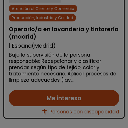
Atención al Cliente y Comercio
Producción, Industria y Calidad
Operario/a en lavandería y tintorería
(madrid)
| España(Madrid)
Bajo la supervisión de la persona
responsable: Recepcionar y clasificar
prendas según tipo de tejido, color y
tratamiento necesario. Aplicar procesos de
limpieza adecuados (lav...
Me interesa
accessibility_new
Personas con discapacidad