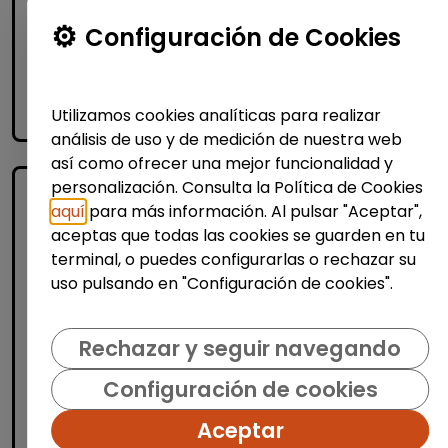
Configuración de Cookies
Me interesa
Utilizamos cookies analíticas para realizar
accessibility_new
Personas con discapacidad
análisis de uso y de medición de nuestra web
así como ofrecer una mejor funcionalidad y
personalización. Consulta la Política de Cookies
aquí
para más información. Al pulsar "Aceptar",
aceptas que todas las cookies se guarden en tu
terminal, o puedes configurarlas o rechazar su
uso pulsando en "Configuración de cookies".
Logística, Almacén y Compras
Rechazar y seguir navegando
Producción, Industria y Calidad
Configuración de cookies
Operario/a de producción
Aceptar
(Azuqueca de Henares)