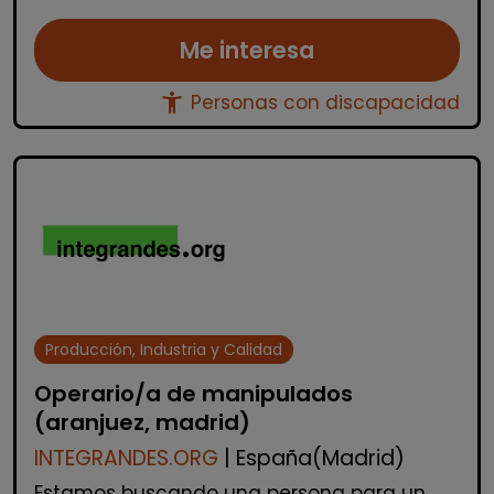
Me interesa
accessibility_new
Personas con discapacidad
Producción, Industria y Calidad
Operario/a de manipulados
(aranjuez, madrid)
INTEGRANDES.ORG
| España(Madrid)
Estamos buscando una persona para un