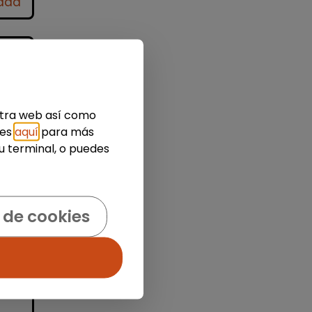
idad
estra web así como
ies
aquí
para más
u terminal, o puedes
ar
y
 de cookies
...