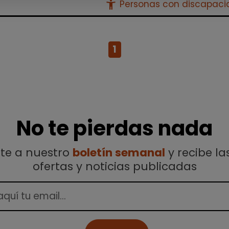
accessibility_new
Personas con discapac
1
No te pierdas nada
ete a nuestro
boletín semanal
y recibe la
ofertas y noticias publicadas