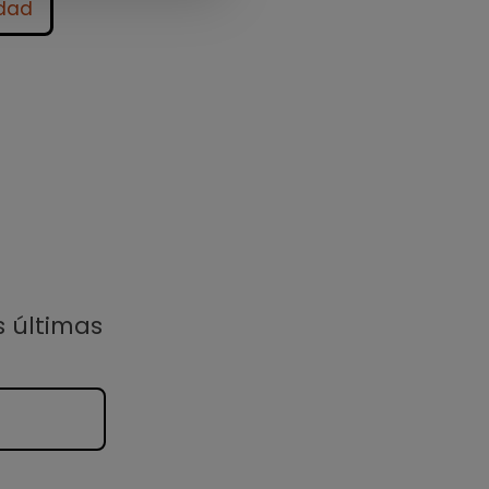
idad
s últimas