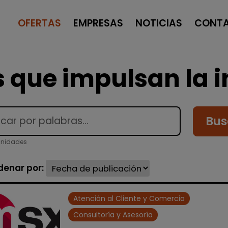
OFERTAS
EMPRESAS
NOTICIAS
CONT
 que impulsan la i
Bus
unidades
denar por:
Atención al Cliente y Comercio
Consultoría y Asesoría