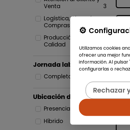
Venta
3
Logística, Almacén y
Compras
1
Configurac
Producción industrial y
Calidad
1
Utilizamos cookies ana
ofrecer una mejor func
información. Al pulsar
Jornada laboral
configurarlas o rechaz
Completa
3
Rechazar 
Ubicación del puesto
Presencial
1
Híbrido
2