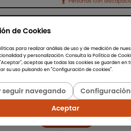
accessibility_new
Personas con discapac
Atención al Cliente y Comercio
ión de Cookies
Producción, Industria y Calidad
Operario/a en lavandería y
líticas para realizar análisis de uso y de medición de nu
tintorería (madrid)
ionalidad y personalización. Consulta la Política de Cook
 "Aceptar", aceptas que todas las cookies se guarden en t
| España(Madrid)
ar su uso pulsando en "Configuración de cookies".
Bajo la supervisión de la persona
responsable: Recepcionar y clasific
prendas según tipo de tejido, color 
y seguir navegando
Configuración
tratamiento necesario. Aplicar
procesos de limpieza adecuados (lav
Aceptar
Me interesa