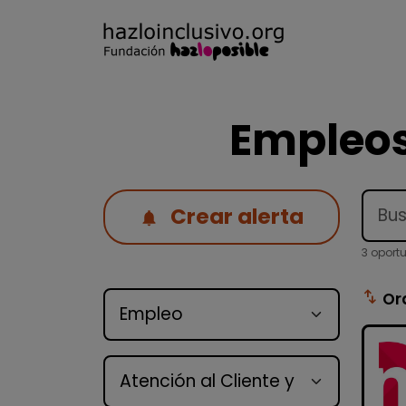
Empleos
Crear alerta
3 oport
Tipo de oferta
swap_vert
Or
Categoría