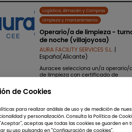
Logística, Almacén y Compras
Limpieza y mantenimiento
Operario/a de limpieza - turn
de noche (villajoyosa)
AURA FACILITY SERVICES S.L.
|
España(Alicante)
Auracee selecciona un/a operario/
de limpieza con certificado de
discapacidad para trabajar en turn
de noche en una fábrica situada e
ión de Cookies
Villajoyosa. La persona seleccionad
realizar&aac...
líticas para realizar análisis de uso y de medición de nu
% de respuesta: 100,00%
ionalidad y personalización. Consulta la Política de Cook
 "Aceptar", aceptas que todas las cookies se guarden en t
Me interesa
ar su uso pulsando en "Configuración de cookies".