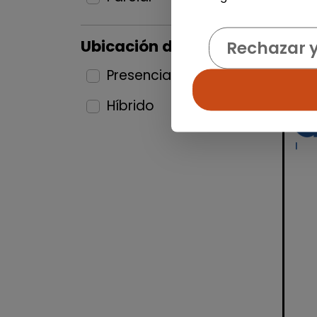
Ubicación del puesto
Rechazar 
Presencial
13
Híbrido
5