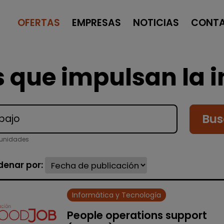
OFERTAS
EMPRESAS
NOTICIAS
CONT
 que impulsan la i
Bus
tunidades
denar por:
Informática y Tecnología
People operations support