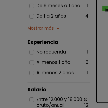
De 6 meses a 1 año
1
De 1 a 2 años
4
Mostrar más
keyboard_arrow_down
Experiencia
No requerida
11
Al menos 1 año
6
Al menos 2 años
1
Salario
Entre 12.000 y 18.000 €
bruto/anual
12