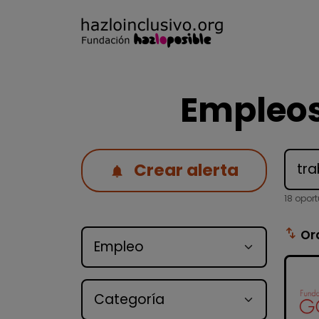
Empleos
Crear alerta
18 opor
Tipo de oferta
swap_vert
Or
Categoría