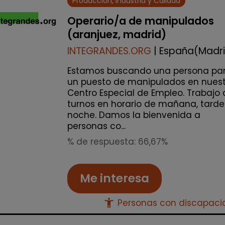
Producción, Industria y Calidad
Operario/a de manipulados
(aranjuez, madrid)
INTEGRANDES.ORG
| España(Madr
Estamos buscando una persona pa
un puesto de manipulados en nuest
Centro Especial de Empleo. Trabajo 
turnos en horario de mañana, tarde
noche. Damos la bienvenida a
personas co...
% de respuesta: 66,67%
Me interesa
accessibility_new
Personas con discapac