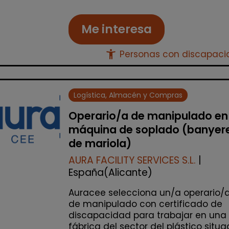
Me interesa
accessibility_new
Personas con discapac
Logística, Almacén y Compras
Operario/a de manipulado en
máquina de soplado (banyer
de mariola)
AURA FACILITY SERVICES S.L.
|
España(Alicante)
Auracee selecciona un/a operario/
de manipulado con certificado de
discapacidad para trabajar en una
fábrica del sector del plástico situ