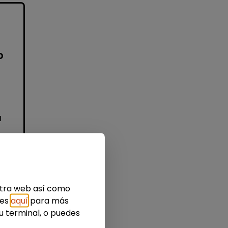
o
a
o
n
a
estra web así como
ies
aquí
para más
u terminal, o puedes