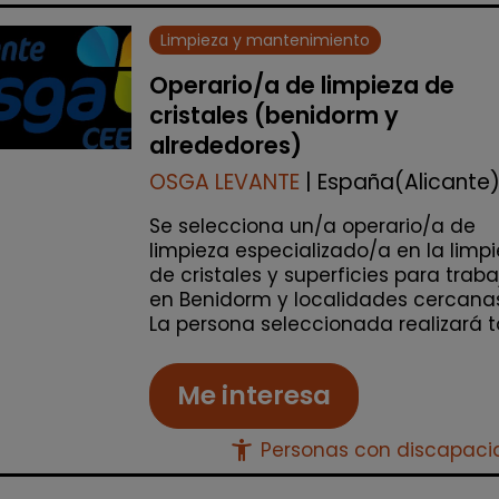
Limpieza y mantenimiento
Operario/a de limpieza de
cristales (benidorm y
alrededores)
OSGA LEVANTE
| España(Alicante
Se selecciona un/a operario/a de
limpieza especializado/a en la limp
de cristales y superficies para traba
en Benidorm y localidades cercanas
La persona seleccionada realizará ta
Me interesa
accessibility_new
Personas con discapac