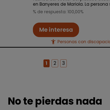
en Banyeres de Mariola. La persona s
% de respuesta: 100,00%
Me interesa
accessibility_new
Personas con discapac
1
2
3
No te pierdas nada