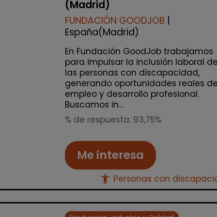
(Madrid)
FUNDACIÓN GOODJOB
|
España(Madrid)
En Fundación GoodJob trabajamos
para impulsar la inclusión laboral d
las personas con discapacidad,
generando oportunidades reales d
empleo y desarrollo profesional.
Buscamos in...
% de respuesta: 93,75%
Me interesa
accessibility_new
Personas con discapac