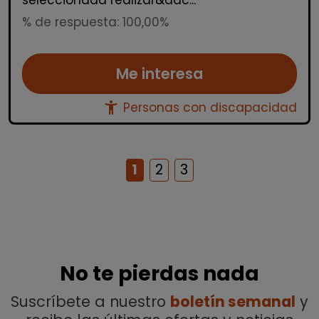
seleccionada realizar&aac...
% de respuesta: 100,00%
Me interesa
accessibility_new
Personas con discapacidad
1
2
3
No te pierdas nada
Suscríbete a nuestro
boletín semanal
y