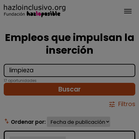
Tog
Empleos que impulsan la
inserción
17 oportunidades
Buscar
Filtros
tune
swap_vert
Ordenar por: