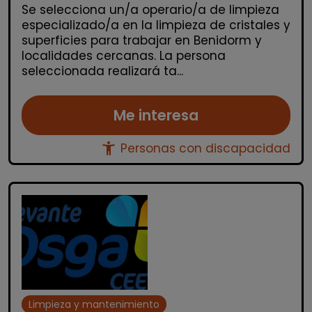
Se selecciona un/a operario/a de limpieza
especializado/a en la limpieza de cristales y
superficies para trabajar en Benidorm y
localidades cercanas. La persona
seleccionada realizará ta...
Me interesa
accessibility_new
Personas con discapacidad
Limpieza y mantenimiento