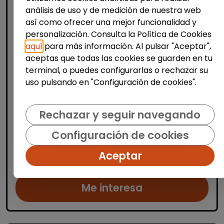
análisis de uso y de medición de nuestra web
así como ofrecer una mejor funcionalidad y
personalización. Consulta la Política de Cookies
aquí
para más información. Al pulsar "Aceptar",
Limpieza y mantenimiento
aceptas que todas las cookies se guarden en tu
Operario/a de limpieza de centros
terminal, o puedes configurarlas o rechazar su
escolares (alicante)
uso pulsando en "Configuración de cookies".
OSGA LEVANTE
| España(Alicante)
Se buscan varios/as operarios/as de
Rechazar y seguir navegando
limpieza para trabajar en centros escolares
Configuración de cookies
ubicados en Alicante, Benidorm y
localidades cercanas. Las personas
Aceptar
seleccionadas se encargarán de la limp...
Me interesa