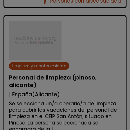
accessibility_new
Personas con discapacidad
Limpieza y mantenimiento
Personal de limpieza (pinoso,
alicante)
| España(Alicante)
Se selecciona un/a operario/a de limpieza
para cubrir las vacaciones del personal de
limpieza en el CEIP San Antón, situado en
Pinoso. La persona seleccionada se
encargará de la l...