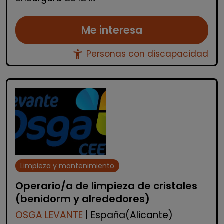
Me interesa
accessibility_new
Personas con discapacidad
Limpieza y mantenimiento
Operario/a de limpieza de cristales
(benidorm y alrededores)
OSGA LEVANTE
| España(Alicante)