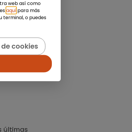
estra web así como
ies
aquí
para más
u terminal, o puedes
 de cookies
s últimas