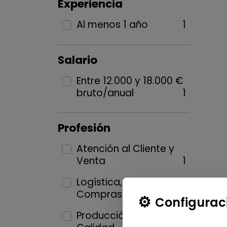
Experiencia
Al menos 1 año
1
Salario
Entre 12.000 y 18.000 €
bruto/anual
1
Profesión
Atención al Cliente y
Venta
1
Logística, Almacén y
Compras
1
Configurac
Producción industrial y