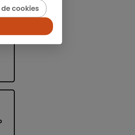
)
 de cookies
e
as
o