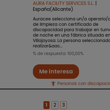
AURA FACILITY SERVICES S.L.
|
España(Alicante)
Auracee selecciona un/a operario/
de limpieza con certificado de
discapacidad para trabajar en turn
de noche en una fábrica situada e
Villajoyosa. La persona seleccionad
realizar&aac...
% de respuesta: 100,00%
Me interesa
accessibility_new
Personas con discapac
1
2
3