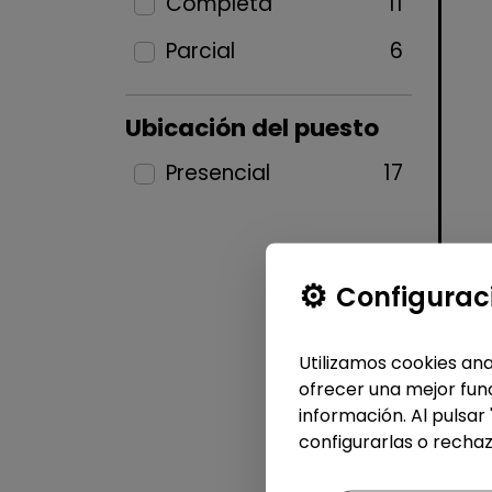
Completa
11
Parcial
6
Ubicación del puesto
Presencial
17
Configurac
Utilizamos cookies ana
ofrecer una mejor func
información. Al pulsar
configurarlas o rechaz