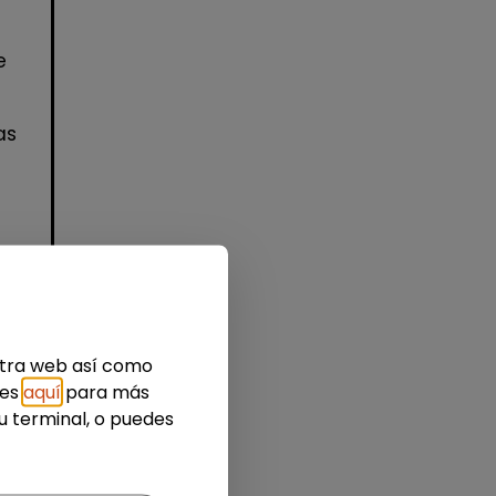
)
e
as
idad
estra web así como
ies
aquí
para más
u terminal, o puedes