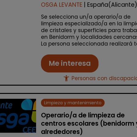
OSGA LEVANTE
| España(Alicante
Se selecciona un/a operario/a de
limpieza especializado/a en la limp
de cristales y superficies para traba
en Benidorm y localidades cercanas
La persona seleccionada realizará ta
Me interesa
accessibility_new
Personas con discapac
Limpieza y mantenimiento
Operario/a de limpieza de
centros escolares (benidorm 
alrededores)