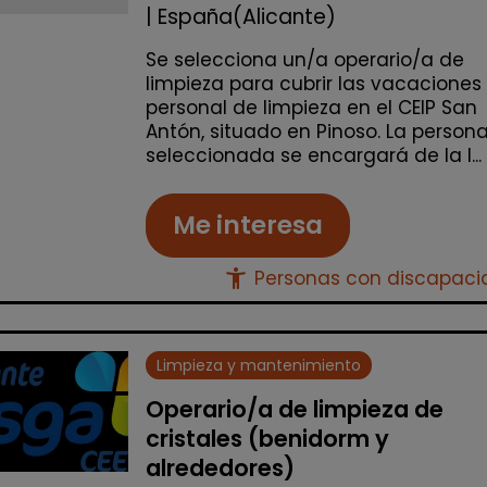
| España(Alicante)
Se selecciona un/a operario/a de
limpieza para cubrir las vacaciones
personal de limpieza en el CEIP San
Antón, situado en Pinoso. La person
seleccionada se encargará de la l...
Me interesa
accessibility_new
Personas con discapac
Limpieza y mantenimiento
Operario/a de limpieza de
cristales (benidorm y
alrededores)