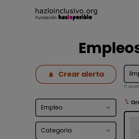
Empleos
Crear alerta
17 opor
Tipo de oferta
swap_vert
Or
Categoría