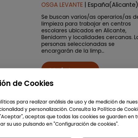
OSGA LEVANTE
| España(Alicante
Se buscan varios/as operarios/as d
limpieza para trabajar en centros
escolares ubicados en Alicante,
Benidorm y localidades cercanas. L
personas seleccionadas se
encargarán de la limp...
Me interesa
ión de Cookies
accessibility_new
Personas con discapac
líticas para realizar análisis de uso y de medición de nu
ionalidad y personalización. Consulta la Política de Cook
Limpieza y mantenimiento
 "Aceptar", aceptas que todas las cookies se guarden en t
Operario/a de limpieza de
ar su uso pulsando en "Configuración de cookies".
centros escolares (alicante)