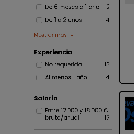
De 6 meses a 1 año
2
De 1 a 2 años
4
Mostrar más
keyboard_arrow_down
Experiencia
No requerida
13
Al menos 1 año
4
Salario
Entre 12.000 y 18.000 €
bruto/anual
17