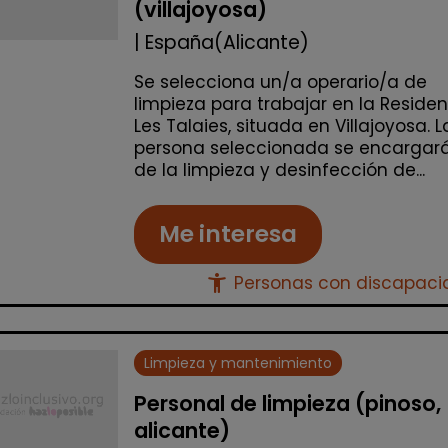
(villajoyosa)
| España(Alicante)
Se selecciona un/a operario/a de
limpieza para trabajar en la Reside
Les Talaies, situada en Villajoyosa. L
persona seleccionada se encargar
de la limpieza y desinfección de...
Me interesa
accessibility_new
Personas con discapac
Limpieza y mantenimiento
Personal de limpieza (pinoso,
alicante)