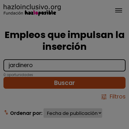
Tog
Empleos que impulsan la
inserción
0 oportunidades
Buscar
Filtros
tune
swap_vert
Ordenar por: