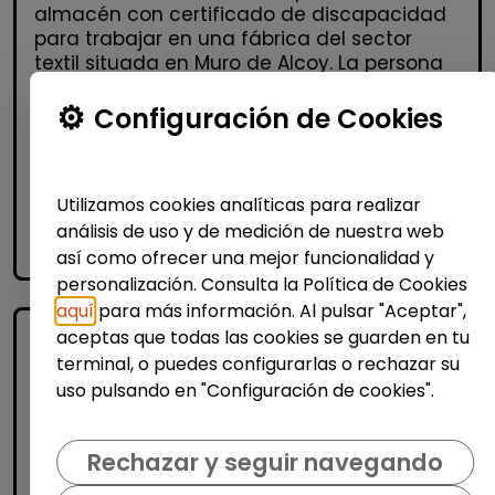
almacén con certificado de discapacidad
para trabajar en una fábrica del sector
textil situada en Muro de Alcoy. La persona
seleccionada real...
Configuración de Cookies
% de respuesta: 100,00%
Me interesa
Utilizamos cookies analíticas para realizar
análisis de uso y de medición de nuestra web
accessibility_new
Personas con discapacidad
así como ofrecer una mejor funcionalidad y
personalización. Consulta la Política de Cookies
aquí
para más información. Al pulsar "Aceptar",
aceptas que todas las cookies se guarden en tu
terminal, o puedes configurarlas o rechazar su
uso pulsando en "Configuración de cookies".
Rechazar y seguir navegando