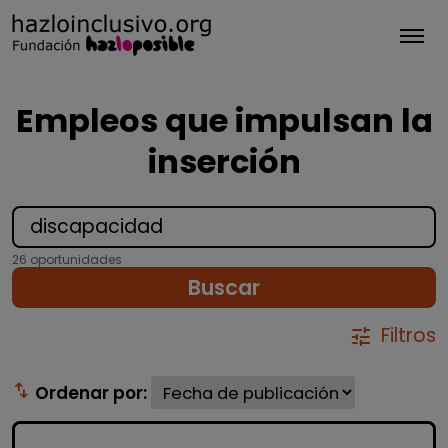
Tog
Empleos que impulsan la
inserción
26 oportunidades
Buscar
Filtros
tune
swap_vert
Ordenar por: