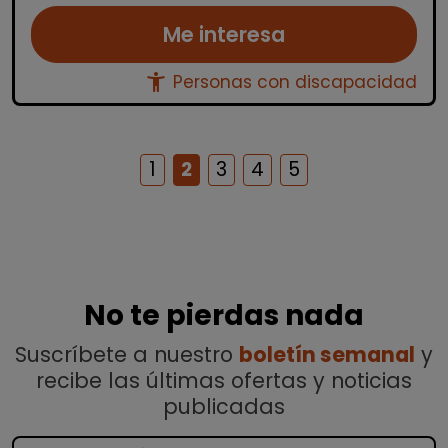
Me interesa
accessibility_new
Personas con discapacidad
1
2
3
4
5
No te pierdas nada
Suscríbete a nuestro
boletín semanal
y
recibe las últimas ofertas y noticias
publicadas