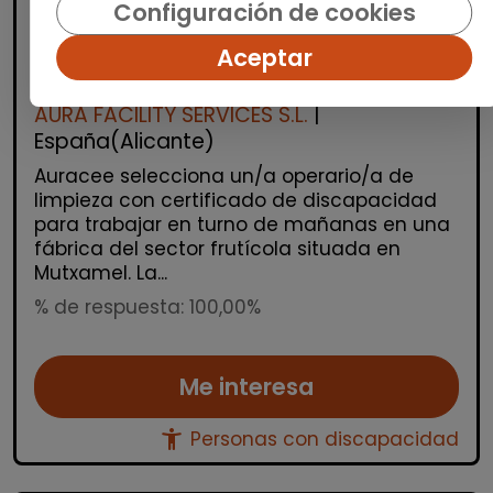
Limpieza y mantenimiento
Configuración de cookies
Operario/a de limpieza en fábrica
Aceptar
frutícola (mutxamel)
AURA FACILITY SERVICES S.L.
|
España(Alicante)
Auracee selecciona un/a operario/a de
limpieza con certificado de discapacidad
para trabajar en turno de mañanas en una
fábrica del sector frutícola situada en
Mutxamel. La...
% de respuesta: 100,00%
Me interesa
accessibility_new
Personas con discapacidad