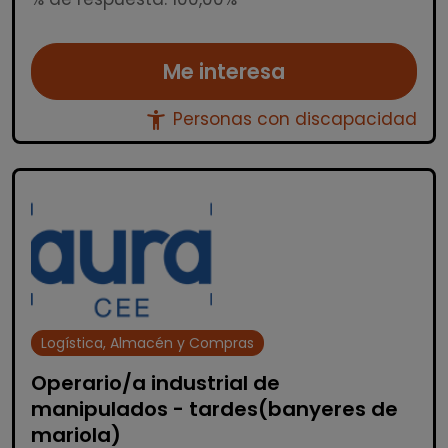
Me interesa
accessibility_new
Personas con discapacidad
Logística, Almacén y Compras
Operario/a industrial de
manipulados - tardes(banyeres de
mariola)