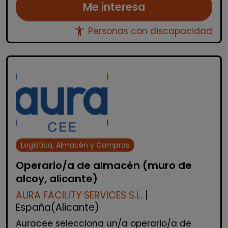
Me interesa
accessibility_new
Personas con discapacidad
Logística, Almacén y Compras
Operario/a de almacén (muro de
alcoy, alicante)
AURA FACILITY SERVICES S.L.
|
España(Alicante)
Auracee selecciona un/a operario/a de