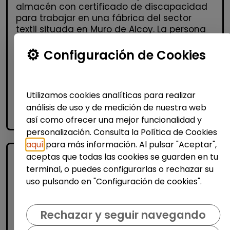
almacén con certificado de discapacidad
para trabajar en una fábrica del sector
textil situada en Muro de Alcoy. La persona
seleccionada real...
Configuración de Cookies
% de respuesta: 100,00%
Me interesa
Utilizamos cookies analíticas para realizar
análisis de uso y de medición de nuestra web
accessibility_new
Personas con discapacidad
así como ofrecer una mejor funcionalidad y
personalización. Consulta la Política de Cookies
aquí
para más información. Al pulsar "Aceptar",
aceptas que todas las cookies se guarden en tu
terminal, o puedes configurarlas o rechazar su
uso pulsando en "Configuración de cookies".
Rechazar y seguir navegando