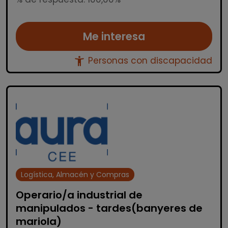
Me interesa
accessibility_new
Personas con discapacidad
Logística, Almacén y Compras
Operario/a industrial de
manipulados - tardes(banyeres de
mariola)