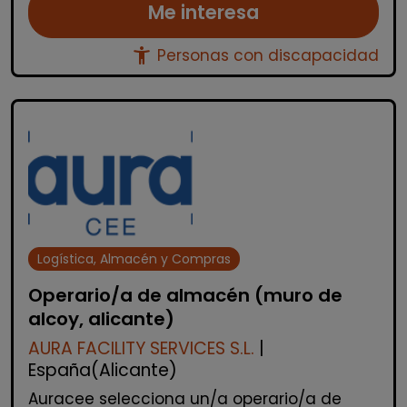
Me interesa
accessibility_new
Personas con discapacidad
Logística, Almacén y Compras
Operario/a de almacén (muro de
alcoy, alicante)
AURA FACILITY SERVICES S.L.
|
España(Alicante)
Auracee selecciona un/a operario/a de