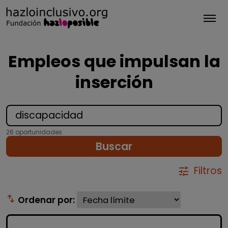
Tog
Empleos que impulsan la
inserción
26 oportunidades
Buscar
Filtros
tune
swap_vert
Ordenar por: