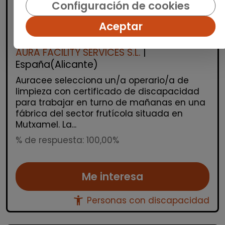
Limpieza y mantenimiento
Configuración de cookies
Operario/a de limpieza en fábrica
Aceptar
frutícola (mutxamel)
AURA FACILITY SERVICES S.L.
|
España(Alicante)
Auracee selecciona un/a operario/a de
limpieza con certificado de discapacidad
para trabajar en turno de mañanas en una
fábrica del sector frutícola situada en
Mutxamel. La...
% de respuesta: 100,00%
Me interesa
accessibility_new
Personas con discapacidad