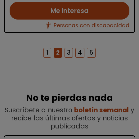
Me interesa
accessibility_new
Personas con discapacidad
1
2
3
4
5
No te pierdas nada
Suscríbete a nuestro
boletín semanal
y
recibe las últimas ofertas y noticias
publicadas