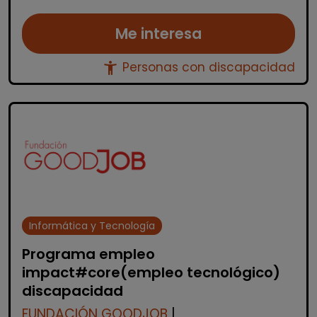
Me interesa
accessibility_new
Personas con discapacidad
Informática y Tecnología
Programa empleo
impact#core(empleo tecnológico)
discapacidad
FUNDACIÓN GOODJOB
|