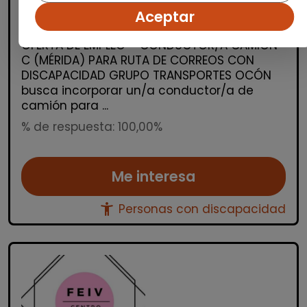
centro especial de empleo
Aceptar
OCON EXTREMEÑA
| España(Badajoz)
OFERTA DE EMPLEO – CONDUCTOR/A CAMIÓN
C (MÉRIDA) PARA RUTA DE CORREOS CON
DISCAPACIDAD GRUPO TRANSPORTES OCÓN
busca incorporar un/a conductor/a de
camión para ...
% de respuesta: 100,00%
Me interesa
accessibility_new
Personas con discapacidad