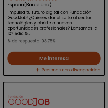
España(Barcelona)
¡Impulsa tu futuro digital con Fundación
GoodJob! ¿Quieres dar el salto al sector
tecnológico y abrirte a nuevas
oportunidades profesionales? Lanzamos la
10ª edici&...
% de respuesta: 93,75%
Me interesa
accessibility_new
Personas con discapacidad