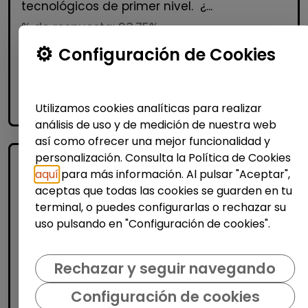
tecnológicos de primer nivel. ¿...
% de respuesta: 93,75%
Configuración de Cookies
Me interesa
Utilizamos cookies analíticas para realizar
accessibility_new
Personas con discapacidad
análisis de uso y de medición de nuestra web
así como ofrecer una mejor funcionalidad y
personalización. Consulta la Política de Cookies
aquí
para más información. Al pulsar "Aceptar",
aceptas que todas las cookies se guarden en tu
terminal, o puedes configurarlas o rechazar su
uso pulsando en "Configuración de cookies".
Logística, Almacén y Compras
Rechazar y seguir navegando
Conductor/a carnet c (mérida)
Configuración de cookies