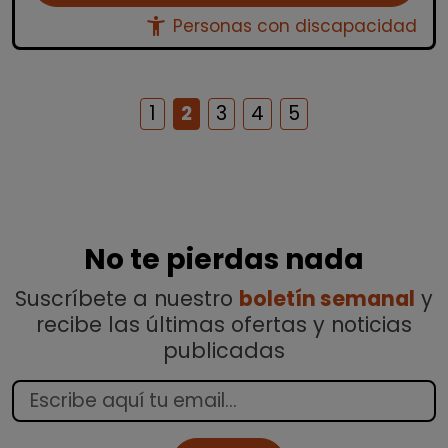
accessibility_new
Personas con discapacidad
1
2
3
4
5
No te pierdas nada
Suscríbete a nuestro
boletín semanal
y
recibe las últimas ofertas y noticias
publicadas