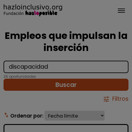
Tog
Empleos que impulsan la
inserción
26 oportunidades
Buscar
Filtros
tune
swap_vert
Ordenar por: