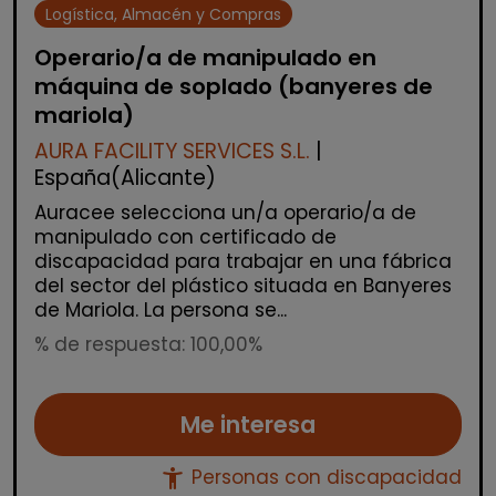
Logística, Almacén y Compras
Operario/a de manipulado en
máquina de soplado (banyeres de
mariola)
AURA FACILITY SERVICES S.L.
|
España(Alicante)
Auracee selecciona un/a operario/a de
manipulado con certificado de
discapacidad para trabajar en una fábrica
del sector del plástico situada en Banyeres
de Mariola. La persona se...
% de respuesta: 100,00%
Me interesa
accessibility_new
Personas con discapacidad