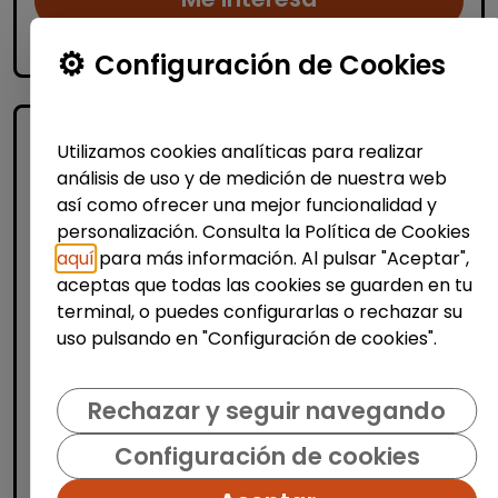
accessibility_new
Personas con discapacidad
Configuración de Cookies
Utilizamos cookies analíticas para realizar
análisis de uso y de medición de nuestra web
así como ofrecer una mejor funcionalidad y
personalización. Consulta la Política de Cookies
aquí
para más información. Al pulsar "Aceptar",
aceptas que todas las cookies se guarden en tu
Producción, Industria y Calidad
terminal, o puedes configurarlas o rechazar su
uso pulsando en "Configuración de cookies".
Operario/a carretillero/a (banyeres
de mariola)
Rechazar y seguir navegando
AURA FACILITY SERVICES S.L.
|
España(Alicante)
Configuración de cookies
Auracee selecciona un/a operario/a
carretillero/a con certificado de