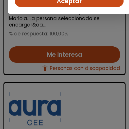
Aceptar
discapacidad para trabajar en una planta
de triturado situada en Banyeres de
Mariola. La persona seleccionada se
encargar&aa...
% de respuesta: 100,00%
Me interesa
accessibility_new
Personas con discapacidad