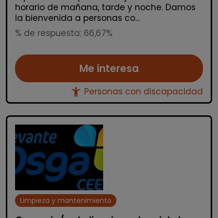
horario de mañana, tarde y noche. Damos
la bienvenida a personas co...
% de respuesta: 66,67%
Me interesa
accessibility_new
Personas con discapacidad
Limpieza y mantenimiento