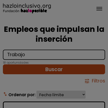
Tog
Empleos que impulsan la
inserción
18 oportunidades
Buscar
Filtros
tune
swap_vert
Ordenar por: