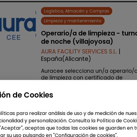
Logística, Almacén y Compras
Limpieza y mantenimiento
Operario/a de limpieza - turn
de noche (villajoyosa)
AURA FACILITY SERVICES S.L.
|
España(Alicante)
Auracee selecciona un/a operario/
de limpieza con certificado de
discapacidad para trabajar en turn
de noche en una fábrica situada e
ión de Cookies
Villajoyosa. La persona seleccionad
realizar&aac...
líticas para realizar análisis de uso y de medición de nu
% de respuesta: 100,00%
ionalidad y personalización. Consulta la Política de Cook
 "Aceptar", aceptas que todas las cookies se guarden en t
Me interesa
ar su uso pulsando en "Configuración de cookies".