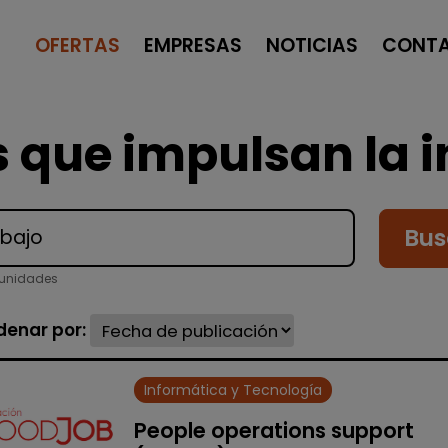
OFERTAS
EMPRESAS
NOTICIAS
CONT
 que impulsan la i
Bus
tunidades
denar por:
Informática y Tecnología
People operations support