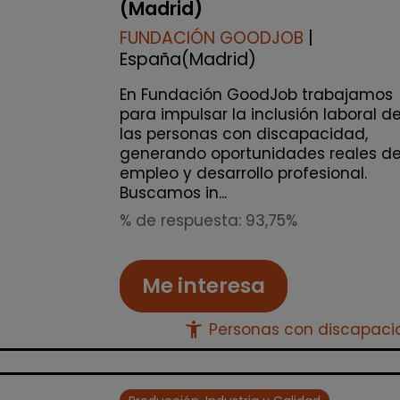
(Madrid)
FUNDACIÓN GOODJOB
|
España(Madrid)
En Fundación GoodJob trabajamos
para impulsar la inclusión laboral d
las personas con discapacidad,
generando oportunidades reales d
empleo y desarrollo profesional.
Buscamos in...
% de respuesta: 93,75%
Me interesa
accessibility_new
Personas con discapac