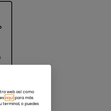
o
a
o
n
a
estra web así como
ies
aquí
para más
u terminal, o puedes