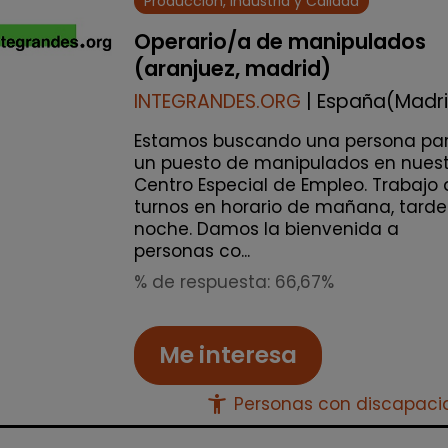
Producción, Industria y Calidad
Operario/a de manipulados
(aranjuez, madrid)
INTEGRANDES.ORG
| España(Madr
Estamos buscando una persona pa
un puesto de manipulados en nuest
Centro Especial de Empleo. Trabajo 
turnos en horario de mañana, tarde
noche. Damos la bienvenida a
personas co...
% de respuesta: 66,67%
Me interesa
accessibility_new
Personas con discapac