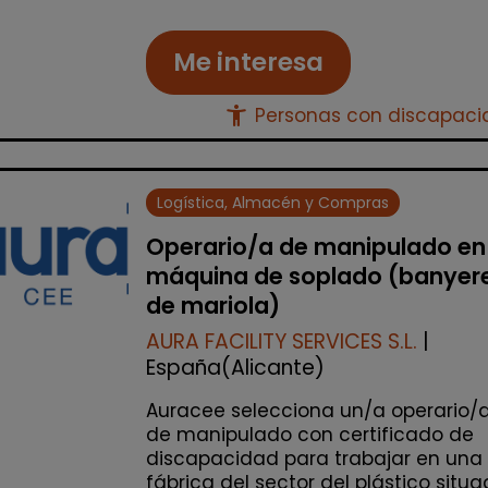
Me interesa
accessibility_new
Personas con discapac
Logística, Almacén y Compras
Operario/a de manipulado en
máquina de soplado (banyer
de mariola)
AURA FACILITY SERVICES S.L.
|
España(Alicante)
Auracee selecciona un/a operario/
de manipulado con certificado de
discapacidad para trabajar en una
fábrica del sector del plástico situ