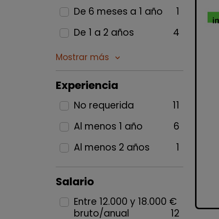
De 6 meses a 1 año
1
De 1 a 2 años
4
Mostrar más
keyboard_arrow_down
Experiencia
No requerida
11
Al menos 1 año
6
Al menos 2 años
1
Salario
Entre 12.000 y 18.000 €
bruto/anual
12