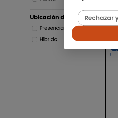
Ubicación del puesto
Rechazar 
Presencial
13
Híbrido
5