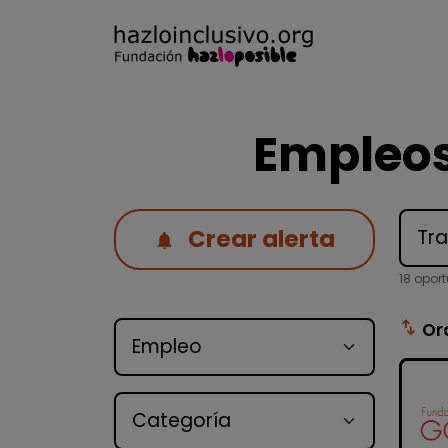
Empleos
Crear alerta
18 opor
Tipo de oferta
swap_vert
Or
Categoría