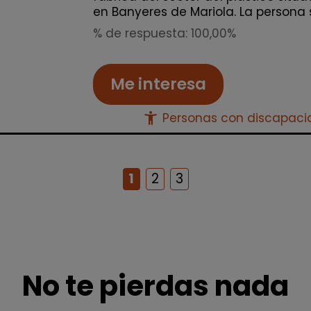
en Banyeres de Mariola. La persona s
% de respuesta: 100,00%
Me interesa
accessibility_new
Personas con discapac
1
2
3
No te pierdas nada