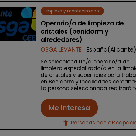
Limpieza y mantenimiento
Operario/a de limpieza de
cristales (benidorm y
alrededores)
OSGA LEVANTE
| España(Alicante
Se selecciona un/a operario/a de
limpieza especializado/a en la limp
de cristales y superficies para traba
en Benidorm y localidades cercanas
La persona seleccionada realizará ta
Me interesa
accessibility_new
Personas con discapac