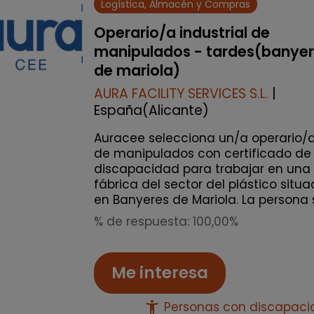
Logística, Almacén y Compras
Operario/a industrial de
manipulados - tardes(banye
de mariola)
AURA FACILITY SERVICES S.L.
|
España(Alicante)
Auracee selecciona un/a operario/
de manipulados con certificado de
discapacidad para trabajar en una
fábrica del sector del plástico situ
en Banyeres de Mariola. La persona s.
% de respuesta: 100,00%
Me interesa
accessibility_new
Personas con discapac