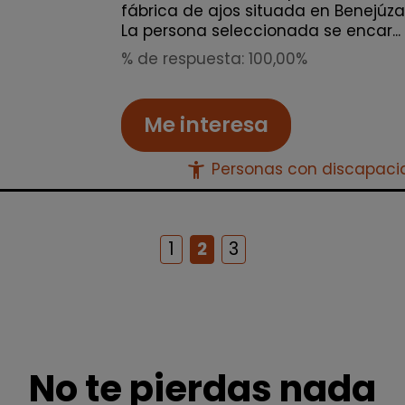
fábrica de ajos situada en Benejúza
La persona seleccionada se encar...
% de respuesta: 100,00%
Me interesa
accessibility_new
Personas con discapac
1
2
3
No te pierdas nada