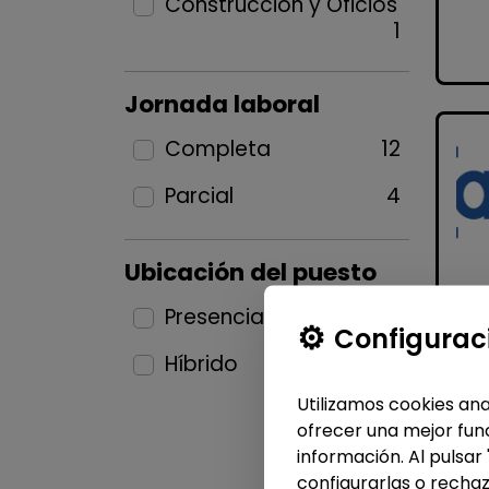
Construcción y Oficios
1
Jornada laboral
Completa
12
Parcial
4
Ubicación del puesto
Presencial
15
Configurac
Híbrido
1
Utilizamos cookies ana
ofrecer una mejor func
información. Al pulsar
configurarlas o rechaz