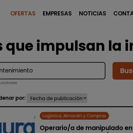
OFERTAS
EMPRESAS
NOTICIAS
CONT
 que impulsan la i
Bus
tunidades
denar por:
Logística, Almacén y Compras
Operario/a de manipulado en