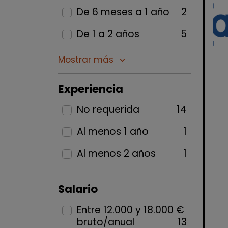
De 6 meses a 1 año
2
De 1 a 2 años
5
Mostrar más
keyboard_arrow_down
Experiencia
No requerida
14
Al menos 1 año
1
Al menos 2 años
1
Salario
Entre 12.000 y 18.000 €
bruto/anual
13