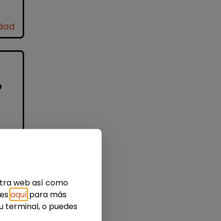
idad
o
a
estra web así como
ies
aquí
para más
u terminal, o puedes