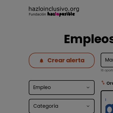
Empleos
Crear alerta
16 opor
Tipo de oferta
swap_vert
Or
Categoría