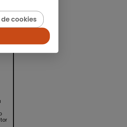
 de cookies
idad
a
o
tor