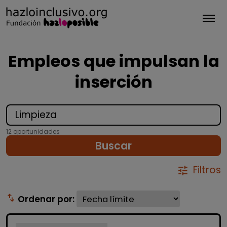
Tog
Empleos que impulsan la
inserción
12 oportunidades
Buscar
Filtros
tune
swap_vert
Ordenar por: