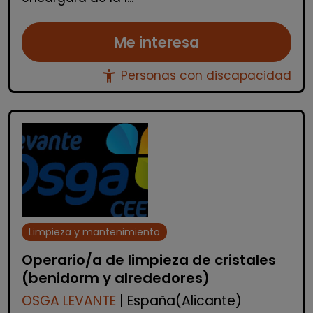
Me interesa
accessibility_new
Personas con discapacidad
Limpieza y mantenimiento
Operario/a de limpieza de cristales
(benidorm y alrededores)
OSGA LEVANTE
| España(Alicante)