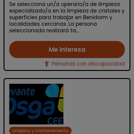
Se selecciona un/a operario/a de limpieza
especializado/a en la limpieza de cristales y
superficies para trabajar en Benidorm y
localidades cercanas. La persona
seleccionada realizará ta...
Me interesa
accessibility_new
Personas con discapacidad
Limpieza y mantenimiento