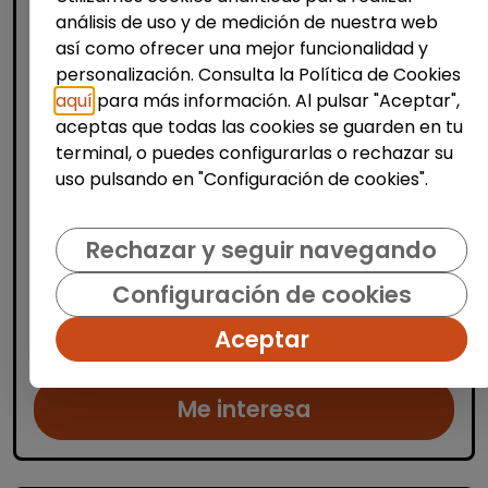
análisis de uso y de medición de nuestra web
así como ofrecer una mejor funcionalidad y
personalización. Consulta la Política de Cookies
aquí
para más información. Al pulsar "Aceptar",
Limpieza y mantenimiento
aceptas que todas las cookies se guarden en tu
Operario/a de limpieza de centros
terminal, o puedes configurarlas o rechazar su
escolares (alicante)
uso pulsando en "Configuración de cookies".
OSGA LEVANTE
| España(Alicante)
Se buscan varios/as operarios/as de
Rechazar y seguir navegando
limpieza para trabajar en centros escolares
Configuración de cookies
ubicados en Alicante, Benidorm y
localidades cercanas. Las personas
Aceptar
seleccionadas se encargarán de la limp...
Me interesa