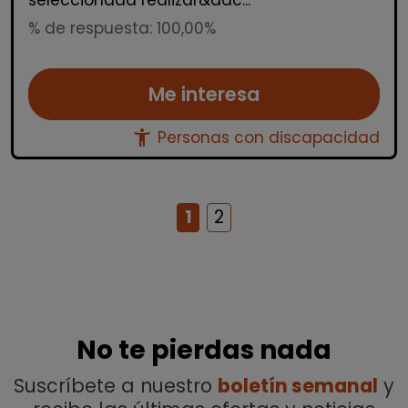
seleccionada realizar&aac...
% de respuesta: 100,00%
Me interesa
accessibility_new
Personas con discapacidad
1
2
No te pierdas nada
Suscríbete a nuestro
boletín semanal
y