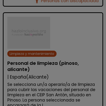
accessibility_new
Personas con discapacidad
Limpieza y mantenimiento
Personal de limpieza (pinoso,
alicante)
| España(Alicante)
Se selecciona un/a operario/a de limpieza
para cubrir las vacaciones del personal de
limpieza en el CEIP San Antón, situado en
Pinoso. La persona seleccionada se
encargará de la l...