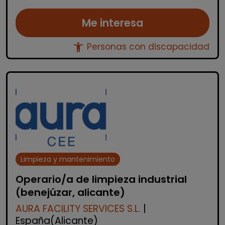
Me interesa
accessibility_new
Personas con discapacidad
Limpieza y mantenimiento
Operario/a de limpieza industrial
(benejúzar, alicante)
AURA FACILITY SERVICES S.L.
|
España(Alicante)