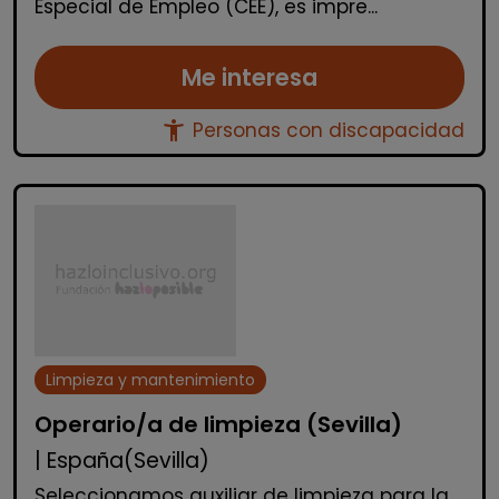
Especial de Empleo (CEE), es impre...
Me interesa
accessibility_new
Personas con discapacidad
Limpieza y mantenimiento
Operario/a de limpieza (Sevilla)
| España(Sevilla)
Seleccionamos auxiliar de limpieza para la