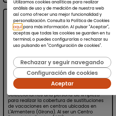
Utilizamos cookies analíticas para realizar
análisis de uso y de medición de nuestra web
así como ofrecer una mejor funcionalidad y
personalización. Consulta la Política de Cookies
aquí
para más información. Al pulsar "Aceptar",
aceptas que todas las cookies se guarden en tu
terminal, o puedes configurarlas o rechazar su
uso pulsando en "Configuración de cookies".
Limpieza y mantenimiento
Rechazar y seguir navegando
Operario/ària de limpieza -
l'armentera (suplencias de
Configuración de cookies
vacaciones y puesto fijo)
Aceptar
SERNET SOCIAL
| España(Girona)
Seleccionamos una persona de limpieza
para realizar la cobertura de sustituciones
de vacaciones en centros ubicados en
L'Armentera (Girona). Al ser un Centro