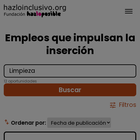
Tog
Empleos que impulsan la
inserción
12 oportunidades
Buscar
Filtros
tune
swap_vert
Ordenar por: