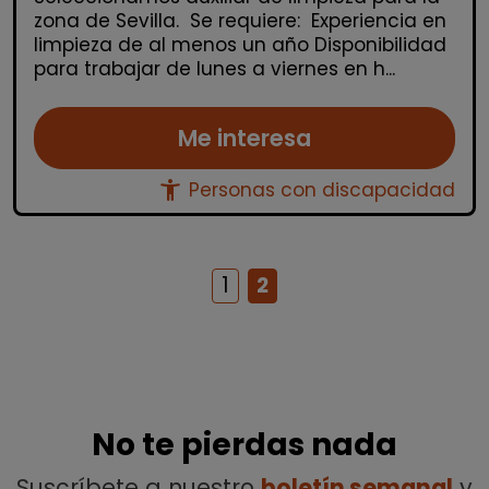
zona de Sevilla. Se requiere: Experiencia en
limpieza de al menos un año Disponibilidad
para trabajar de lunes a viernes en h...
Me interesa
accessibility_new
Personas con discapacidad
1
2
No te pierdas nada
Suscríbete a nuestro
boletín semanal
y