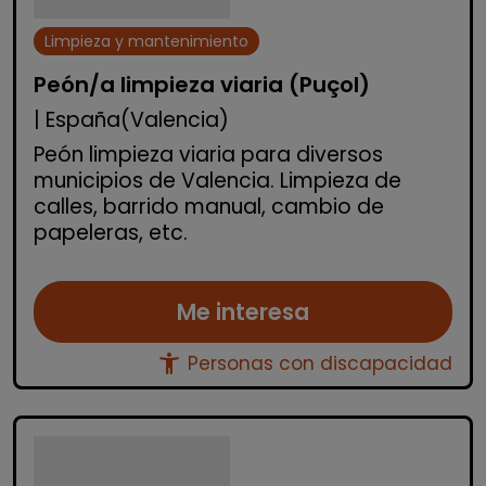
Limpieza y mantenimiento
Peón/a limpieza viaria (Puçol)
| España(Valencia)
Peón limpieza viaria para diversos
municipios de Valencia. Limpieza de
calles, barrido manual, cambio de
papeleras, etc.
Me interesa
accessibility_new
Personas con discapacidad