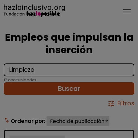
Tog
Empleos que impulsan la
inserción
17 oportunidades
Buscar
Filtros
tune
swap_vert
Ordenar por: