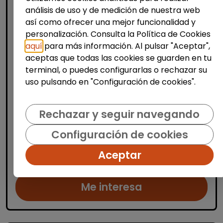
análisis de uso y de medición de nuestra web
así como ofrecer una mejor funcionalidad y
personalización. Consulta la Política de Cookies
aquí
para más información. Al pulsar "Aceptar",
Limpieza y mantenimiento
aceptas que todas las cookies se guarden en tu
Operario/a de limpieza de centros
terminal, o puedes configurarlas o rechazar su
escolares (alicante)
uso pulsando en "Configuración de cookies".
OSGA LEVANTE
| España(Alicante)
Se buscan varios/as operarios/as de
Rechazar y seguir navegando
limpieza para trabajar en centros escolares
Configuración de cookies
ubicados en Alicante, Benidorm y
localidades cercanas. Las personas
Aceptar
seleccionadas se encargarán de la limp...
Me interesa