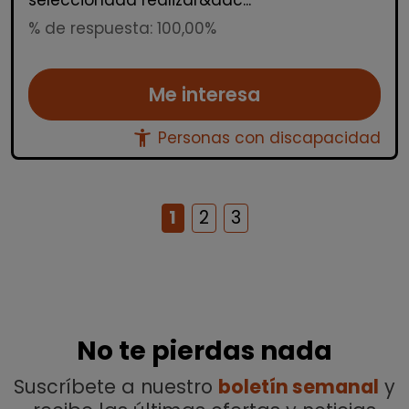
seleccionada realizar&aac...
% de respuesta: 100,00%
Me interesa
accessibility_new
Personas con discapacidad
1
2
3
No te pierdas nada
Suscríbete a nuestro
boletín semanal
y