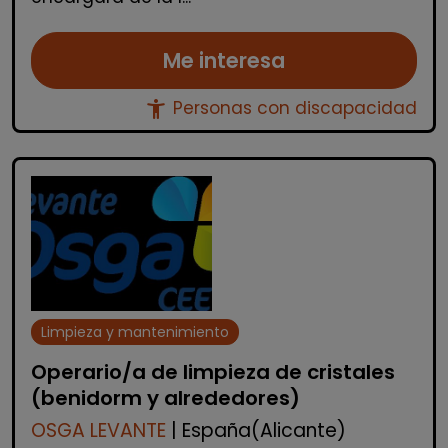
Me interesa
accessibility_new
Personas con discapacidad
Limpieza y mantenimiento
Operario/a de limpieza de cristales
(benidorm y alrededores)
OSGA LEVANTE
| España(Alicante)