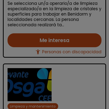
Se selecciona un/a operario/a de limpieza
especializado/a en la limpieza de cristales y
superficies para trabajar en Benidorm y
localidades cercanas. La persona
seleccionada realizará ta...
Me interesa
accessibility_new
Personas con discapacidad
Limpieza y mantenimiento