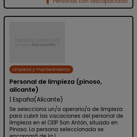
accessibility_new
Personas con discapacidad
Limpieza y mantenimiento
Personal de limpieza (pinoso,
alicante)
| España(Alicante)
Se selecciona un/a operario/a de limpieza
para cubrir las vacaciones del personal de
limpieza en el CEIP San Antón, situado en
Pinoso. La persona seleccionada se
encargará de la l...