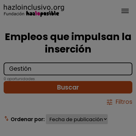
Tog
Empleos que impulsan la
inserción
0 oportunidades
Buscar
Filtros
tune
swap_vert
Ordenar por: