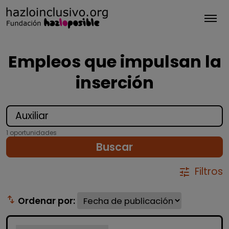
Tog
Empleos que impulsan la
inserción
1 oportunidades
Buscar
Filtros
tune
swap_vert
Ordenar por: