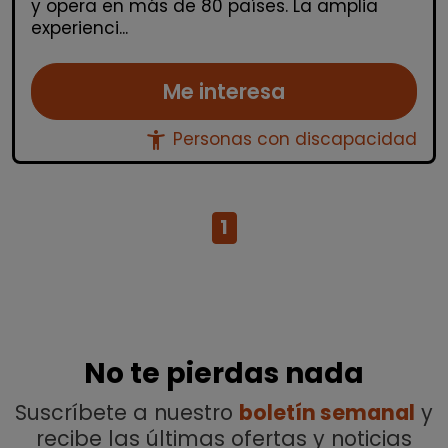
y opera en más de 80 países. La amplia
experienci...
Me interesa
accessibility_new
Personas con discapacidad
1
No te pierdas nada
Suscríbete a nuestro
boletín semanal
y
recibe las últimas ofertas y noticias