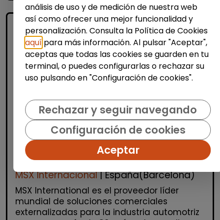
análisis de uso y de medición de nuestra web
así como ofrecer una mejor funcionalidad y
personalización. Consulta la Política de Cookies
aquí
para más información. Al pulsar "Aceptar",
aceptas que todas las cookies se guarden en tu
terminal, o puedes configurarlas o rechazar su
uso pulsando en "Configuración de cookies".
Atención al Cliente y Comercio
Rechazar y seguir navegando
Consultoría y Asesoría
Configuración de cookies
Agente de ventas y soporte
(Barcelona) - español, francés,
Aceptar
alemán, sueco, holandés o italiano
MSX Internacional
| España(Barcelona)
MSX International es el proveedor líder
mundial de soluciones comerciales
externalizadas para la industria automotriz