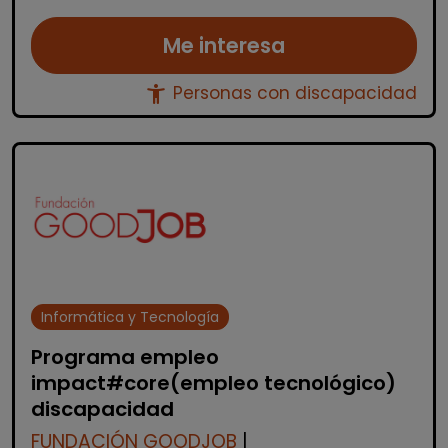
Me interesa
accessibility_new
Personas con discapacidad
Informática y Tecnología
Programa empleo
impact#core(empleo tecnológico)
discapacidad
FUNDACIÓN GOODJOB
|