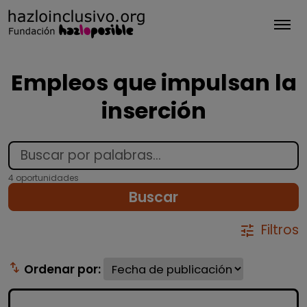
Tog
Empleos que impulsan la
inserción
4 oportunidades
Buscar
Filtros
tune
swap_vert
Ordenar por: